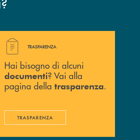
?
i
Hai bisogno di alcuni documenti ? Vai alla pagina della 
TRASPARENZA
Hai bisogno di alcuni
? Vai alla
documenti
pagina della
.
trasparenza
TRASPARENZA