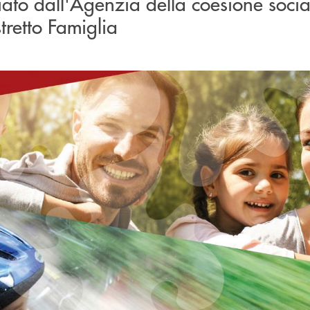
iato dall'Agenzia della coesione socia
stretto Famiglia