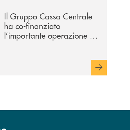
ll-anno/
ank-il-progetto-di-bancomat-sulla-stablecoin-in-euro/
news/il-gruppo-cassa-centrale-ha-co-finanziato-l-important
Il Gruppo Cassa Centrale
ha co-finanziato
l’importante operazione di
acquisto dell’Hotel
Lindenhof in Alto Adige