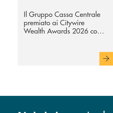
/news/il-gruppo-cassa-centrale-premiato-ai-city
Il Gruppo Cassa Centrale
premiato ai Citywire
Wealth Awards 2026 come
“Piattaforma tecnologica
dell’anno”