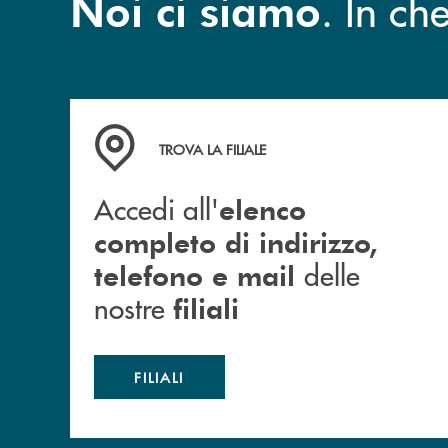
. In c
Noi ci siamo
Accedi all' elenco completo di indirizzo, telefon
TROVA LA FILIALE
Accedi all'
elenco
completo di indirizzo,
delle
telefono e mail
nostre
filiali
FILIALI