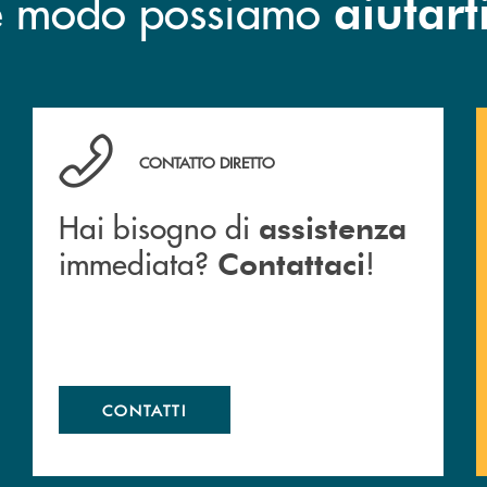
he modo possiamo
aiutart
o e mail delle nostre filiali
Hai bisogno di assistenza immediata? Contattaci !
CONTATTO DIRETTO
Hai bisogno di
assistenza
immediata?
!
Contattaci
CONTATTI