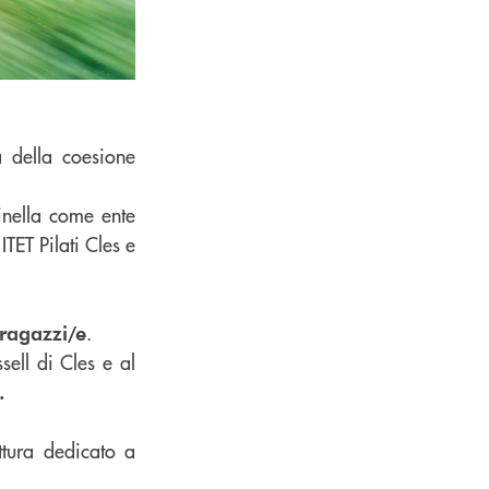
a della coesione
cinella come ente
TET Pilati Cles e
.
 ragazzi/e
sell di Cles e al
.
ttura dedicato a