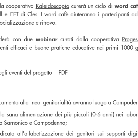
la cooperativa
Kaleidoscopio
curerà un ciclo di
word ca
ell e ITET di Cles. I word cafè aiuteranno i partecipanti 
socializzazione e ritrovo.
uderà con due
curati dalla cooperativa
Proge
webinar
venti efficaci e buone pratiche educative nei primi 1000 g
gli eventi del progetto --
PDF
iancamento alla neo_genitorialità avranno luogo a Campode
sulla sana alimentazione dei più piccoli (0-6 anni) nei la
 a Sarnonico e Campodenno;
edicata all'alfabetizzazione dei genitori sui supporti di