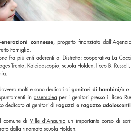
, progetto finanziato dall'Agenzi
enerazioni connesse
tretto Famiglia.
ione fra più enti aderenti al Distretto: cooperativa La Coc
oges Trento, Kaleidoscopio, scuola Holden, liceo B. Russell, I
nia.
avvero molti e sono dedicati ai
genitori di bambini/e e
appuntamenti in
assemblea
per i genitori presso il liceo Rus
co dedicato ai genitori di
ragazzi e ragazze adolescenti
el comune di
Ville d'Anaunia
un importante corso di scri
rato dalla rinomata scuola Holden.