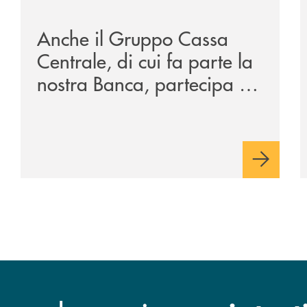
wire-wealth-awards-2026-come-piattaforma-tecnologica-de
/news/anche-il-gruppo-cassa-centrale-partecipa-a-eurb
/
Anche il Gruppo Cassa
Centrale, di cui fa parte la
nostra Banca, partecipa a
EUR.BANK, il progetto di
BANCOMAT sulla
stablecoin in euro e sul
relativo ecosistema