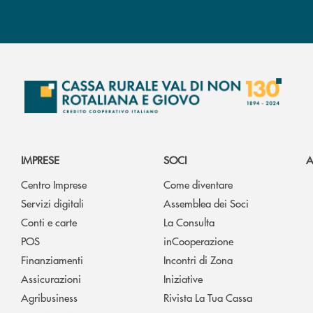
IMPRESE
SOCI
A
Centro Imprese
Come diventare
Servizi digitali
Assemblea dei Soci
Conti e carte
La Consulta
POS
inCooperazione
Finanziamenti
Incontri di Zona
Assicurazioni
Iniziative
Agribusiness
Rivista La Tua Cassa