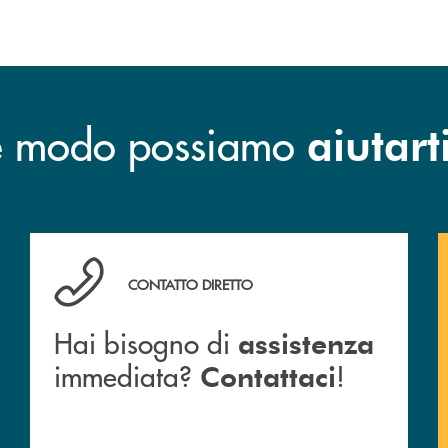
he modo possiamo
aiutart
o e mail delle nostre filiali
Hai bisogno di assistenza immediata? Contattaci !
CONTATTO DIRETTO
Hai bisogno di
assistenza
immediata?
!
Contattaci