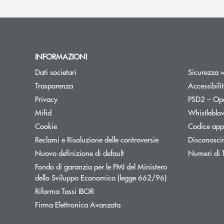
INFORMAZIONI
Dati societari
Sicurezza 
Trasparenza
Accessibili
Apre una nuova finestra
Privacy
PSD2 – Op
Mifid
Whistleblo
Cookie
Codice appa
Reclami e Risoluzione delle controversie
Disconosci
Apre una nuova finestra
Nuovo definizione di default
Numeri di Te
Fondo di garanzia per le PMI del Ministero
Apre una nuova fi
dello Sviluppo Economico (legge 662/96)
Apre una nuova finestra
Riforma Tassi IBOR
Apre una nuova finestra
Firma Elettronica Avanzata