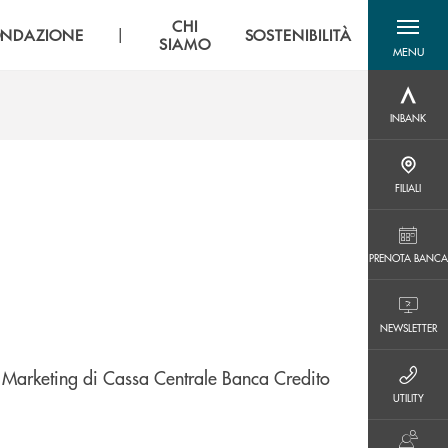
CHI
|
ONDAZIONE
SOSTENIBILITÀ
SIAMO
MENU
menu destra
INBANK
INBANK
FILIALI
FILIALI
PRENOTA BANCA
PRENOTA BANCA
NEWSLETTER
NEWSLETTER
io Marketing di Cassa Centrale Banca Credito
UTILITY
UTILITY