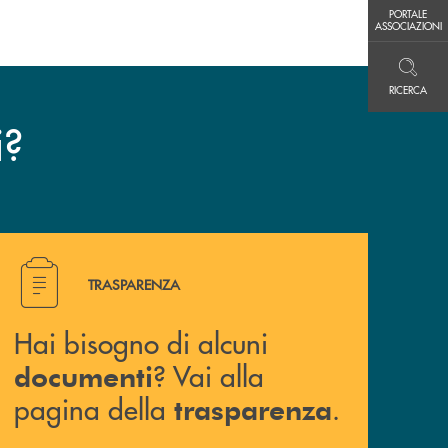
PORTALE ASSOCIAZIONI
PORTALE
ASSOCIAZIONI
RICERCA
RICERCA
?
i
Hai bisogno di alcuni documenti ? Vai alla pagina della 
TRASPARENZA
Hai bisogno di alcuni
? Vai alla
documenti
pagina della
.
trasparenza