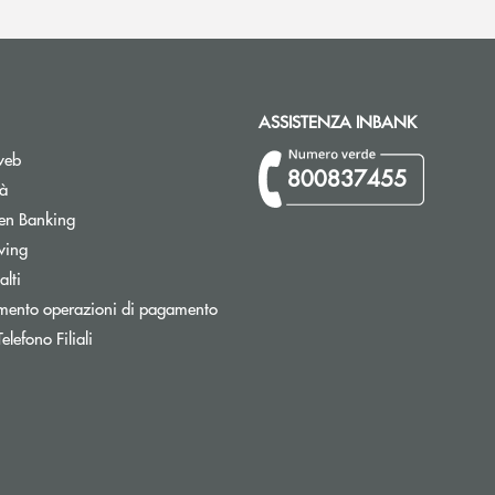
ASSISTENZA INBANK
web
800837455
tà
Apre una nuova finestra
en Banking
wing
lti
Apre una nuova finestra
mento operazioni di pagamento
Apre una nuova finestra
lefono Filiali
nestra