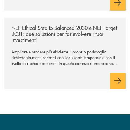
/news/nef-ethical-step-to-balanced-2030-e-nef-target-2031-due-soluzioni
NEF Ethical Step to Balanced 2030 e NEF Target
2031: due soluzioni per far evolvere i tuoi
investimenti
Ampliare e rendere più efficiente il proprio portafoglio
richiede strumenti coerenti con l’orizzonte temporale e con il
livello di rischio desiderati. In questo contesto si inseriscono
NEF Ethical Step to Balanced 2030 e NEF Target 2031, due
soluzioni tra loro complementari, pensate per accompagnare
l’investitore in un percorso strutturato e consapevole.