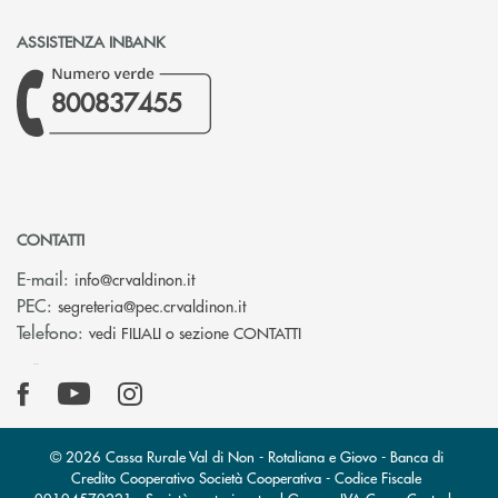
ASSISTENZA INBANK
800837455
CONTATTI
(si apre l’app di posta elettronica)
E-mail:
info@crvaldinon.it
(si apre l’app di posta elettronica
PEC:
segreteria@pec.crvaldinon.it
Telefono:
vedi FILIALI o sezione CONTATTI
© 2026 Cassa Rurale Val di Non - Rotaliana e Giovo - Banca di
Credito Cooperativo Società Cooperativa - Codice Fiscale