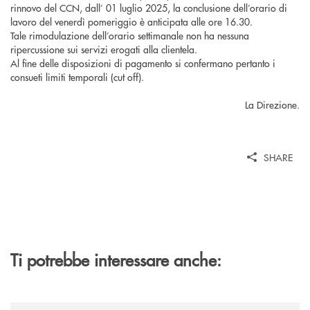
rinnovo del CCN, dall’ 01 luglio 2025, la conclusione dell’orario di
lavoro del venerdì pomeriggio è anticipata alle ore 16.30.
Tale rimodulazione dell’orario settimanale non ha nessuna
ripercussione sui servizi erogati alla clientela.
Al fine delle disposizioni di pagamento si confermano pertanto i
consueti limiti temporali (cut off).
La Direzione.
SHARE
Ti potrebbe interessare anche:
/news/al-via-la-promozione-taglia-la-rata-di-prestipay-il-prestito-perso