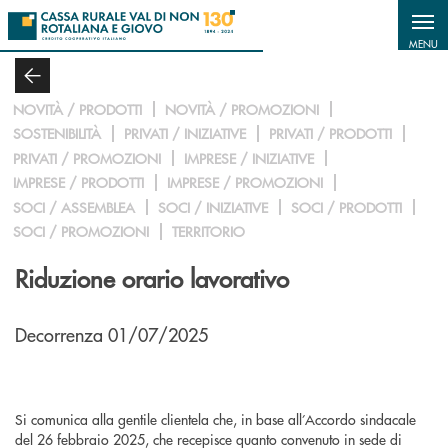
Salta al contenuto principale
MENU
NOVITÀ / PRODOTTI
NOVITÀ / PROMOZIONI
SOSTENIBILITÀ
PRIVATI / INIZIATIVE
PRIVATI / PRODOTTI
PRIVATI / PROMOZIONI
IMPRESE / INIZIATIVE
IMPRESE / PRODOTTI
IMPRESE / PROMOZIONI
SOCI / ASSEMBLEA
SOCI / INIZIATIVE
SOCI / PRODOTTI
SOCI / PROMOZIONI
TERRITORIO
Riduzione orario lavorativo
Decorrenza 01/07/2025
Si comunica alla gentile clientela che, in base all’Accordo sindacale
del 26 febbraio 2025, che recepisce quanto convenuto in sede di