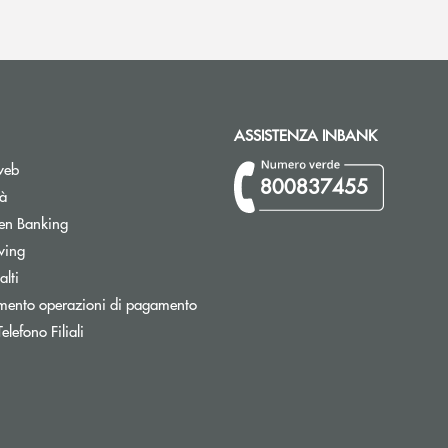
ASSISTENZA INBANK
web
800837455
tà
Apre una nuova finestra
en Banking
wing
lti
Apre una nuova finestra
mento operazioni di pagamento
Apre una nuova finestra
lefono Filiali
nestra