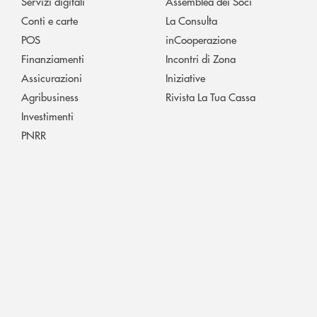
Servizi digitali
Assemblea dei Soci
Conti e carte
La Consulta
POS
inCooperazione
Finanziamenti
Incontri di Zona
Assicurazioni
Iniziative
Agribusiness
Rivista La Tua Cassa
Investimenti
PNRR