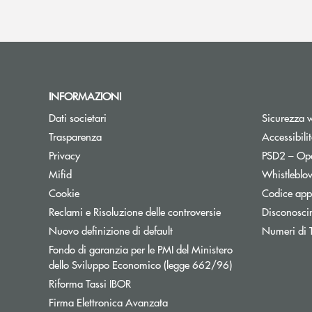
INFORMAZIONI
Dati societari
Sicurezza 
Trasparenza
Accessibili
Apre una nuova finestra
Privacy
PSD2 – Op
Mifid
Whistleblo
Cookie
Codice appa
Reclami e Risoluzione delle controversie
Disconosci
Apre una nuova finestra
Nuovo definizione di default
Numeri di Te
Fondo di garanzia per le PMI del Ministero
Apre una nuova fi
dello Sviluppo Economico (legge 662/96)
Apre una nuova finestra
Riforma Tassi IBOR
Apre una nuova finestra
Firma Elettronica Avanzata