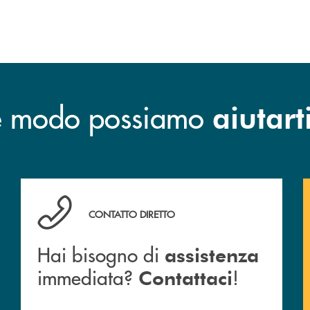
he modo possiamo
aiutart
o e mail delle nostre filiali
Hai bisogno di assistenza immediata? Contattaci !
CONTATTO DIRETTO
Hai bisogno di
assistenza
immediata?
!
Contattaci