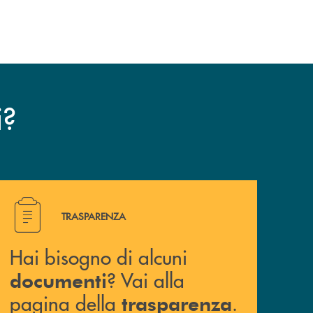
?
i
Hai bisogno di alcuni documenti ? Vai alla pagina della 
TRASPARENZA
Hai bisogno di alcuni
? Vai alla
documenti
pagina della
.
trasparenza