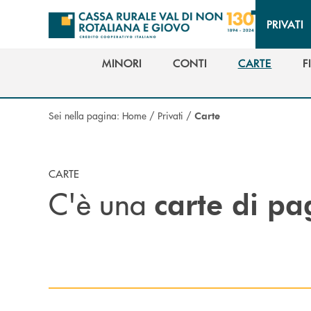
Salta al contenuto principale
PRIVATI
MINORI
CONTI
CARTE
F
MINORI
CONTI
CARTE
F
Sei nella pagina:
Home
/
Privati
/
Carte
CARTE
C'è una
carte di p