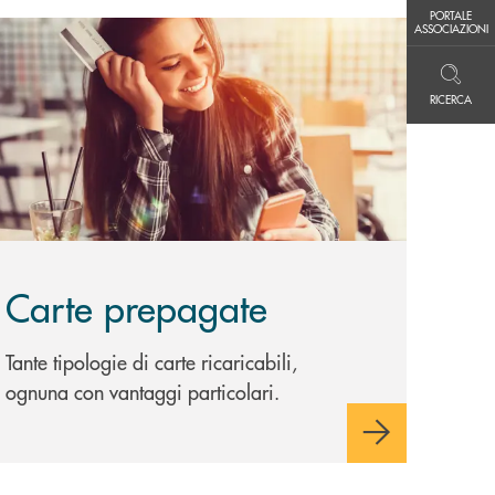
PORTALE ASSOCIAZIONI
PORTALE
copri di più Carte prepagate
ASSOCIAZIONI
RICERCA
RICERCA
Carte prepagate
Tante tipologie di carte ricaricabili,
ognuna con vantaggi particolari.