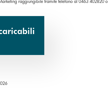
o Marketing raggiungibile tramite telefono al 0463 402820 o
aricabili
apre una nuova finestra
2026