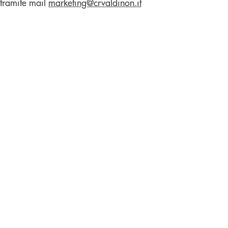
 tramite mail
marketing@crvaldinon.it