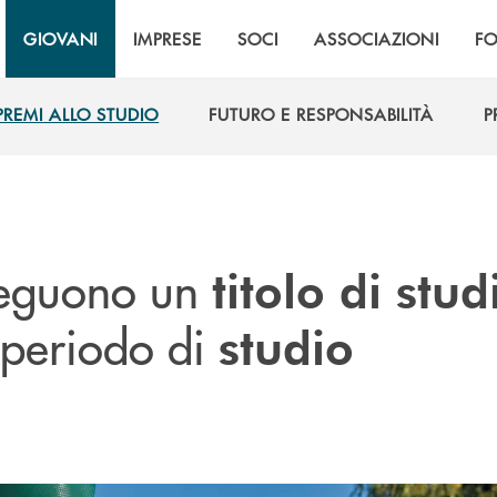
GIOVANI
IMPRESE
SOCI
ASSOCIAZIONI
F
PREMI ALLO STUDIO
FUTURO E RESPONSABILITÀ
P
PREMI ALLO STUDIO
FUTURO E RESPONSABILITÀ
P
nseguono un
titolo di stud
 periodo di
studio