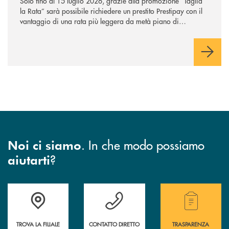
Solo fino al 15 luglio 2026, grazie alla promozione “Taglia
la Rata” sarà possibile richiedere un prestito Prestipay con il
vantaggio di una rata più leggera da metà piano di
rimborso.
. In che modo possiamo
Noi ci siamo
?
aiutarti
Accedi all' elenco completo di indirizzo, telefono e mail delle nostre filia
Hai bisogno di assistenza immediata? Contatta
Hai bisogno di alcuni
TROVA LA FILIALE
CONTATTO DIRETTO
TRASPARENZA