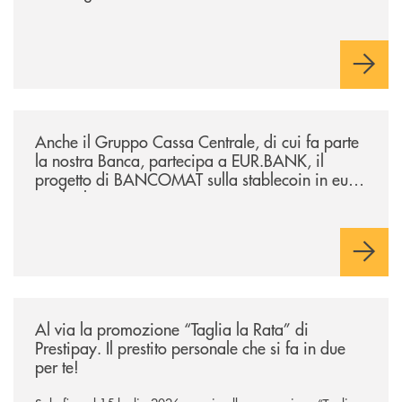
/news/anche-il-gruppo-cassa-centrale-partecipa-a-eurbank-il-progetto-d
Anche il Gruppo Cassa Centrale, di cui fa parte
la nostra Banca, partecipa a EUR.BANK, il
progetto di BANCOMAT sulla stablecoin in euro
e sul relativo ecosistema
/news/al-via-la-promozione-taglia-la-rata-di-prestipay-il-prestito-perso
Al via la promozione “Taglia la Rata” di
Prestipay. Il prestito personale che si fa in due
per te!