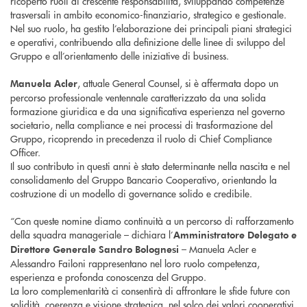
ricoperto ruoli di crescente responsabilità, sviluppando competenze
trasversali in ambito economico-finanziario, strategico e gestionale.
Nel suo ruolo, ha gestito l’elaborazione dei principali piani strategici
e operativi, contribuendo alla definizione delle linee di sviluppo del
Gruppo e all’orientamento delle iniziative di business.
, attuale General Counsel, si è affermata dopo un
Manuela Acler
percorso professionale ventennale caratterizzato da una solida
formazione giuridica e da una significativa esperienza nel governo
societario, nella compliance e nei processi di trasformazione del
Gruppo, ricoprendo in precedenza il ruolo di Chief Compliance
Officer.
Il suo contributo in questi anni è stato determinante nella nascita e nel
consolidamento del Gruppo Bancario Cooperativo, orientando la
costruzione di un modello di governance solido e credibile.
“Con queste nomine diamo continuità a un percorso di rafforzamento
della squadra manageriale – dichiara l’
Amministratore Delegato e
– Manuela Acler e
Direttore Generale Sandro Bolognesi
Alessandro Failoni rappresentano nel loro ruolo competenza,
esperienza e profonda conoscenza del Gruppo.
La loro complementarità ci consentirà di affrontare le sfide future con
solidità, coerenza e visione strategica, nel solco dei valori cooperativi