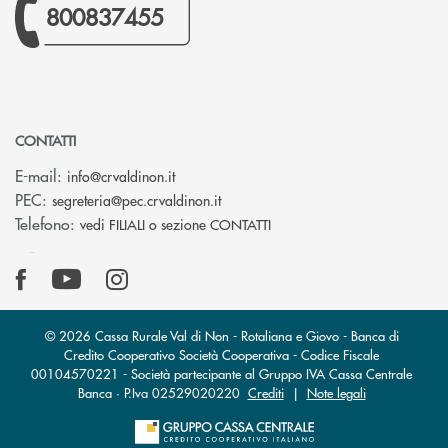
800837455
CONTATTI
(si apre l’app di posta elettronica)
E-mail:
info@crvaldinon.it
(si apre l’app di posta elettronica
PEC:
segreteria@pec.crvaldinon.it
Telefono:
vedi FILIALI o sezione CONTATTI
© 2026 Cassa Rurale Val di Non - Rotaliana e Giovo - Banca di
Credito Cooperativo Società Cooperativa - Codice Fiscale
00104570221 - Società partecipante al Gruppo IVA Cassa Centrale
Banca · P.Iva 02529020220
Crediti
|
Note legali