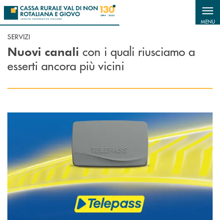
Salta al contenuto principale
MENU
SERVIZI
con i quali riusciamo a
Nuovi canali
esserti ancora più vicini
Scopri di più Telepass