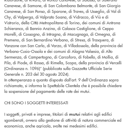
Canavese, di Samone, di San Colombano Belmonte, di San Giorgio
Canavese, di San Ponso, di Sparone, di Traves, di Usseglio, di Val di
Chy, di Valperga, di Valprato Soana, di Vidracco, di Viù e di
Vistrorio, della Città Metropolitana di Torino, dei comuni di Antrona
Schieranco, di Bannio Anzino, di Calasca Castiglione, di Ceppo
Morelli, di Cossogno, di Intragna, di Macugnaga, di Omegna, di
Premeno, di San Bernardino Verbano, di Stresa, di Trasquera, di
Vanzone con San Carlo, di Varzo, di Villadossola, della provincia del
Verbano-Cusio-Ossola e dei comuni di Alagna Valsesia, di Alto
Sermenza, di Campertogno, di Carcoforo, di Fobello, di Mollia, di
Pila, di Piode, di Rassa, di Rimella, Scopa, della provincia di Vercelli
(Ordinanza n. 1096)” (pubblicata sulla Gazzetta Ufficiale Serie
Generale n. 203 del 30 agosto 2024).
In ottemperanza a quanto disposto dall’art. 9 dell’Ordinanza sopra
richiamata, si informa la Spettabile Clientela che è possibile chiedere
la sospensione del pagamento delle rate dei mutui.
CHI SONO I SOGGETTI INTERESSATI
I soggetti, privati e imprese, titolari di
relativi agli edifici
mutui
sgomberati, ovvero alla gestione di attività di natura commerciale ed
economica, anche agricola, svolte nei medesimi edifici.