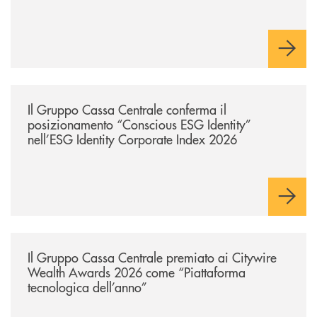
/news/il-gruppo-cassa-centrale-conferma-il-posizionamento-conscious-es
Il Gruppo Cassa Centrale conferma il
posizionamento “Conscious ESG Identity”
nell’ESG Identity Corporate Index 2026
/news/il-gruppo-cassa-centrale-premiato-ai-citywire-wealth-awards-20
Il Gruppo Cassa Centrale premiato ai Citywire
Wealth Awards 2026 come “Piattaforma
tecnologica dell’anno”