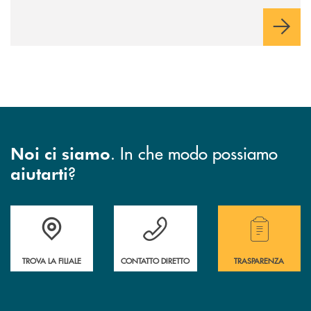
. In che modo possiamo
Noi ci siamo
?
aiutarti
Accedi all' elenco completo di indirizzo, telefono e mail delle nostre filia
Hai bisogno di assistenza immediata? Contatta
Hai bisogno di alcuni
TROVA LA FILIALE
CONTATTO DIRETTO
TRASPARENZA