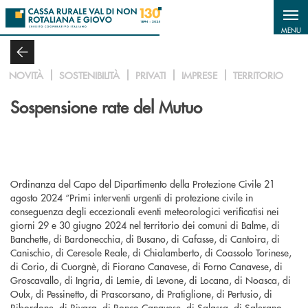
Salta al contenuto principale
MENU
NOVITÀ
SOSTENIBILITÀ
PRIVATI
IMPRESE
TERRITORIO
Sospensione rate del Mutuo
Ordinanza del Capo del Dipartimento della Protezione Civile 21
agosto 2024 “Primi interventi urgenti di protezione civile in
conseguenza degli eccezionali eventi meteorologici verificatisi nei
giorni 29 e 30 giugno 2024 nel territorio dei comuni di Balme, di
Banchette, di Bardonecchia, di Busano, di Cafasse, di Cantoira, di
Canischio, di Ceresole Reale, di Chialamberto, di Coassolo Torinese,
di Corio, di Cuorgnè, di Fiorano Canavese, di Forno Canavese, di
Groscavallo, di Ingria, di Lemie, di Levone, di Locana, di Noasca, di
Oulx, di Pessinetto, di Prascorsano, di Pratiglione, di Pertusio, di
Ribordone, di Rivara, di Ronco Canavese, di Salassa, di Salerano