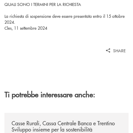
QUALI SONO I TERMINI PER LA RICHIESTA
La richiesta di sospensione deve essere presentata entro il 15 ottobre
2024.
Cles, 11 settembre 2024
SHARE
Ti potrebbe interessare anche:
/news/casse-rurali-cassa-centrale-banca-e-trentino-sviluppo-insieme-per-
Casse Rurali, Cassa Centrale Banca e Trentino
Sviluppo insieme per la sostenibilità