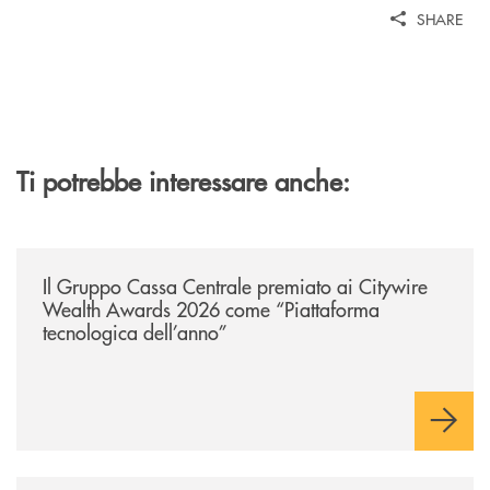
SHARE
Ti potrebbe interessare anche:
/news/il-gruppo-cassa-centrale-premiato-ai-citywire-wealth-awards-20
Il Gruppo Cassa Centrale premiato ai Citywire
Wealth Awards 2026 come “Piattaforma
tecnologica dell’anno”
/news/anche-il-gruppo-cassa-centrale-partecipa-a-eurbank-il-progetto-d