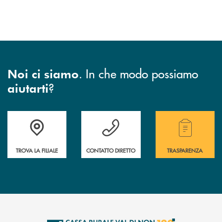
. In che modo possiamo
Noi ci siamo
?
aiutarti
Accedi all' elenco completo di indirizzo, telefono e mail delle nostre filia
Hai bisogno di assistenza immediata? Contatta
Hai bisogno di alcuni
TROVA LA FILIALE
CONTATTO DIRETTO
TRASPARENZA