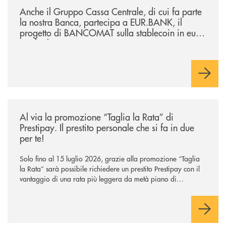
Anche il Gruppo Cassa Centrale, di cui fa parte
la nostra Banca, partecipa a EUR.BANK, il
progetto di BANCOMAT sulla stablecoin in euro
e sul relativo ecosistema
/news/al-via-la-promozione-taglia-la-rata-di-prestipay-il-prestito-perso
Al via la promozione “Taglia la Rata” di
Prestipay. Il prestito personale che si fa in due
per te!
Solo fino al 15 luglio 2026, grazie alla promozione “Taglia
la Rata” sarà possibile richiedere un prestito Prestipay con il
vantaggio di una rata più leggera da metà piano di
rimborso.