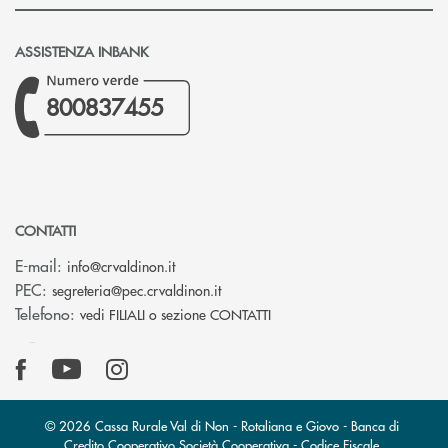
ASSISTENZA INBANK
800837455
CONTATTI
(si apre l’app di posta elettronica)
E-mail:
info@crvaldinon.it
(si apre l’app di posta elettronica
PEC:
segreteria@pec.crvaldinon.it
Telefono:
vedi FILIALI o sezione CONTATTI
© 2026 Cassa Rurale Val di Non - Rotaliana e Giovo - Banca di
Credito Cooperativo Società Cooperativa - Codice Fiscale