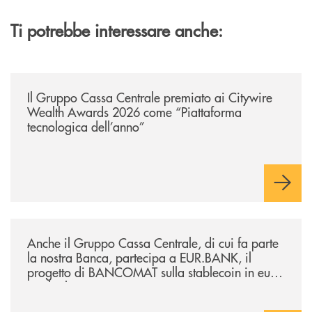
Ti potrebbe interessare anche:
/news/il-gruppo-cassa-centrale-premiato-ai-citywire-wealth-awards-20
Il Gruppo Cassa Centrale premiato ai Citywire
Wealth Awards 2026 come “Piattaforma
tecnologica dell’anno”
/news/anche-il-gruppo-cassa-centrale-partecipa-a-eurbank-il-progetto-d
Anche il Gruppo Cassa Centrale, di cui fa parte
la nostra Banca, partecipa a EUR.BANK, il
progetto di BANCOMAT sulla stablecoin in euro
e sul relativo ecosistema