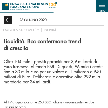
Salta al contenuto principale
MENU
23 GIUGNO 2020
EMERGENZA COVID-19
NOVITÀ
Liquidità. Bcc confermano trend
di crescita
Oltre 104 mila i prestiti garantiti per 3,9 miliardi di
Euro trasmessi al fondo PMI. Di questi, 96 mila i crediti
fino a 30 mila Euro per un valore di 1 miliardo e 940
milioni di Euro. Deliberate e operative oltre 292 mila
moratorie per 34 miliardi.
Al 19 giugno scorso, le 250 BCC italiane - organizzate nei due
Gruppi Bancari