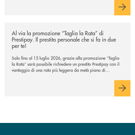
/news/al-via-la-promozione-taglia-la-rata-di-prestipay-il-prestito-perso
Al via la promozione “Taglia la Rata” di
Prestipay. Il prestito personale che si fa in due
per te!
Solo fino al 15 luglio 2026, grazie alla promozione “Taglia
la Rata” sarà possibile richiedere un prestito Prestipay con il
vantaggio di una rata più leggera da metà piano di
rimborso.