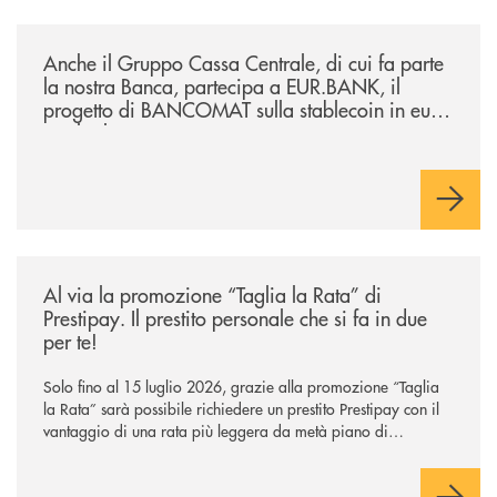
/news/anche-il-gruppo-cassa-centrale-partecipa-a-eurbank-il-progetto-d
Anche il Gruppo Cassa Centrale, di cui fa parte
la nostra Banca, partecipa a EUR.BANK, il
progetto di BANCOMAT sulla stablecoin in euro
e sul relativo ecosistema
/news/al-via-la-promozione-taglia-la-rata-di-prestipay-il-prestito-perso
Al via la promozione “Taglia la Rata” di
Prestipay. Il prestito personale che si fa in due
per te!
Solo fino al 15 luglio 2026, grazie alla promozione “Taglia
la Rata” sarà possibile richiedere un prestito Prestipay con il
vantaggio di una rata più leggera da metà piano di
rimborso.