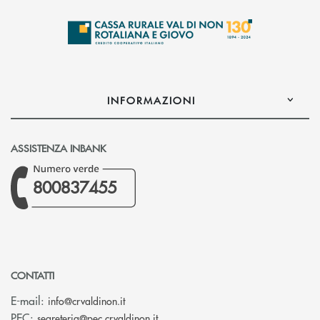
INFORMAZIONI
ASSISTENZA INBANK
800837455
CONTATTI
(si apre l’app di posta elettronica)
E-mail:
info@crvaldinon.it
(si apre l’app di posta elettronica
PEC:
segreteria@pec.crvaldinon.it