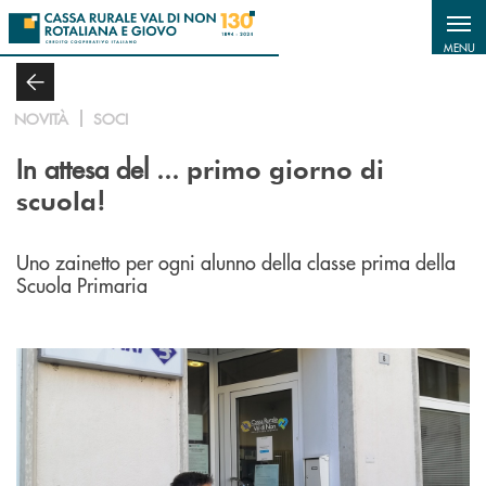
Salta al contenuto principale
MENU
NOVITÀ
SOCI
In attesa del ...
primo giorno di
!
scuola
Uno zainetto per ogni alunno della classe prima della
Scuola Primaria