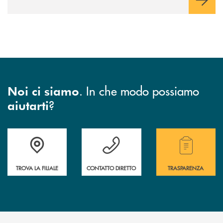
. In che modo possiamo
Noi ci siamo
?
aiutarti
Accedi all' elenco completo di indirizzo, telefono e mail delle nostre filia
Hai bisogno di assistenza immediata? Contatta
Hai bisogno di alcuni
TROVA LA FILIALE
CONTATTO DIRETTO
TRASPARENZA