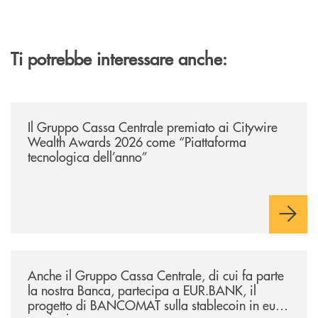
Ti potrebbe interessare anche:
/news/il-gruppo-cassa-centrale-premiato-ai-citywire-wealth-awards-20
Il Gruppo Cassa Centrale premiato ai Citywire
Wealth Awards 2026 come “Piattaforma
tecnologica dell’anno”
/news/anche-il-gruppo-cassa-centrale-partecipa-a-eurbank-il-progetto-d
Anche il Gruppo Cassa Centrale, di cui fa parte
la nostra Banca, partecipa a EUR.BANK, il
progetto di BANCOMAT sulla stablecoin in euro