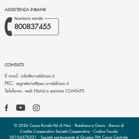
ASSISTENZA INBANK
800837455
CONTATTI
(si apre l’app di posta elettronica)
E-mail:
info@crvaldinon.it
(si apre l’app di posta elettronica
PEC:
segreteria@pec.crvaldinon.it
Telefono:
vedi FILIALI o sezione CONTATTI
© 2026 Cassa Rurale Val di Non - Rotaliana e Giovo - Banca di
Credito Cooperativo Società Cooperativa - Codice Fiscale
00104570221 - Società partecipante al Gruppo IVA Cassa Centrale