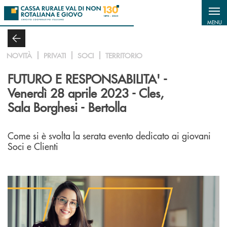
Salta al contenuto principale
MENU
NOVITÀ
PRIVATI
SOCI
TERRITORIO
FUTURO E RESPONSABILITA' -
Venerdì 28 aprile 2023 - Cles,
Sala Borghesi - Bertolla
Come si è svolta la serata evento dedicato ai giovani
Soci e Clienti