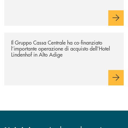
e sul relativo ecosistema
/news/il-gruppo-cassa-centrale-ha-co-finanziato-l-importante-operazione
Il Gruppo Cassa Centrale ha co-finanziato
l’importante operazione di acquisto dell’Hotel
Lindenhof in Alto Adige