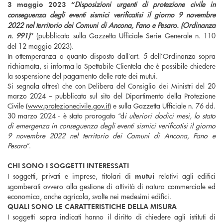
Disposizioni urgenti di protezione civile in
3 maggio 2023 “
conseguenza degli eventi sismici verificatisi il giorno 9 novembre
2022 nel territorio dei Comuni di Ancona, Fano e Pesaro. (Ordinanza
n. 991)
(pubblicata sulla Gazzetta Ufficiale Serie Generale n. 110
”
del 12 maggio 2023).
In ottemperanza a quanto disposto dall’art. 5 dell’Ordinanza sopra
richiamata, si informa la Spettabile Clientela che è possibile chiedere
la sospensione del pagamento delle rate dei mutui.
Si segnala altresì che con Delibera del Consiglio dei Ministri del 20
marzo 2024 – pubblicata sul sito del Dipartimento della Protezione
Civile (
www.protezionecivile.gov.it
) e sulla Gazzetta Ufficiale n. 76 dd.
30 marzo 2024 - è stato prorogato “d
i ulteriori dodici mesi, lo stato
di emergenza in conseguenza degli eventi sismici verificatisi il giorno
9 novembre 2022 nel territorio dei Comuni di Ancona, Fano e
Pesaro
”.
CHI SONO I SOGGETTI INTERESSATI
I soggetti, privati e imprese, titolari di
relativi agli edifici
mutui
sgomberati ovvero alla gestione di attività di natura commerciale ed
economica, anche agricola, svolte nei medesimi edifici.
QUALI SONO LE CARATTERISTICHE DELLA MISURA
I soggetti sopra indicati hanno il diritto di chiedere agli istituti di