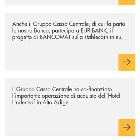
/news/anche-il-gruppo-cassa-centrale-partecipa-a-eurbank-il-progetto-d
Anche il Gruppo Cassa Centrale, di cui fa parte
la nostra Banca, partecipa a EUR.BANK, il
progetto di BANCOMAT sulla stablecoin in euro
e sul relativo ecosistema
/news/il-gruppo-cassa-centrale-ha-co-finanziato-l-importante-operazione
Il Gruppo Cassa Centrale ha co-finanziato
l’importante operazione di acquisto dell’Hotel
Lindenhof in Alto Adige