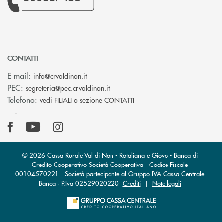
CONTATTI
(si apre l’app di posta elettronica)
E-mail:
info@crvaldinon.it
(si apre l’app di posta elettronica
PEC:
segreteria@pec.crvaldinon.it
Telefono:
vedi FILIALI o sezione CONTATTI
© 2026 Cassa Rurale Val di Non - Rotaliana e Giovo - Banca di
Credito Cooperativo Società Cooperativa - Codice Fiscale
00104570221 - Società partecipante al Gruppo IVA Cassa Centrale
Banca · P.Iva 02529020220
Crediti
|
Note legali