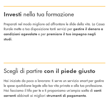
nella tua formazione
Investi
Preparati nel modo migliore ad affrontare le sfide della vita. La Cassa
Rurale mette a tua disposizione tanti servizi per
gestire il denaro a
e per
condizioni agevolate
premiare il tuo impegno negli
.
studi
Scegli di partire
con il piede giusto
Hai iniziato da poco a lavorare: ti serve un servizio smart per gestire
le spese quotidiane legate alla tua vita privata e alla tua professione.
Noi facciamo il tifo per te e ti proponiamo un’ampia scelta di
conti
abbinati ai migliori
.
correnti
strumenti di pagamento