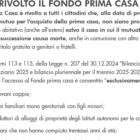
 RIVOLTO IL FONDO PRIMA CASA
 Casa è rivolto a tutti i cittadini che, alla data di p
tuo per l’acquisto della prima casa, non siano propr
 abitativo (anche all’estero)
salvo il caso in cui il mutua
, anche in comunione con altro 
 successione causa morte
itolo gratuito a genitori o fratelli.
mmi 113 e 115, della Legge n. 207 del 30.12.2024 “Bilancio 
nziario 2025 e bilancio pluriennale per il triennio 2025-20
l’accesso al Fondo prima casa è consentito “
5
esclusivame
ovani coppie;
ei familiari mono genitoriali con figli minori;
uttori di alloggi di proprietà degli Istituti autonomi per le 
vani che non hanno compiuto trentasei anni di età;