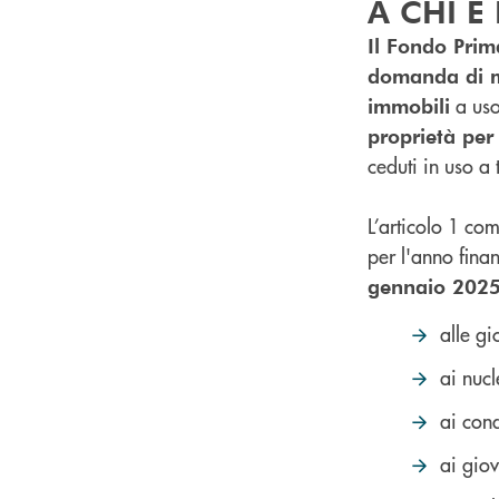
A CHI È
Il Fondo Prima
domanda di mu
a uso
immobili
proprietà per
ceduti in uso a t
L’articolo 1 co
per l'anno fina
gennaio 202
alle gi
ai nucl
ai cond
ai gio