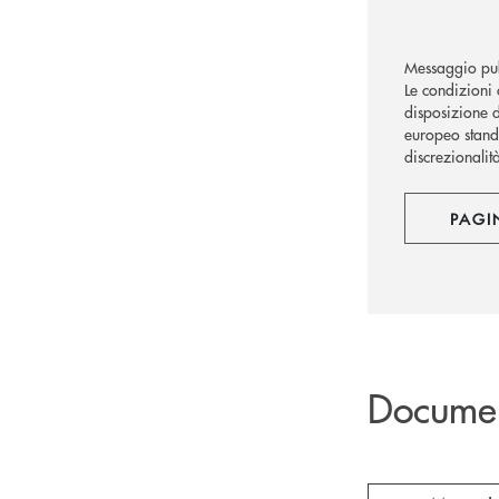
Messaggio pub
Le condizioni 
disposizione d
europeo standa
discrezionalit
PAGI
Docume