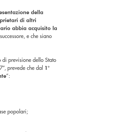
resentazione della
ietari di altri
tario abbia acquisito la
successore, e che siano
di previsione dello Stato
27”, prevede che dal
1°
”:
nte
case popolari;