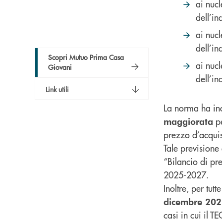
ai nucl
dell’i
ai nucl
dell’i
Scopri Mutuo Prima Casa
ai nucl
Giovani
dell’i
Link utili
La norma ha ino
pe
maggiorata
prezzo d’acquis
Tale previsione
“Bilancio di pre
2025-2027.
Inoltre, per tut
dicembre 20
casi in cui il T