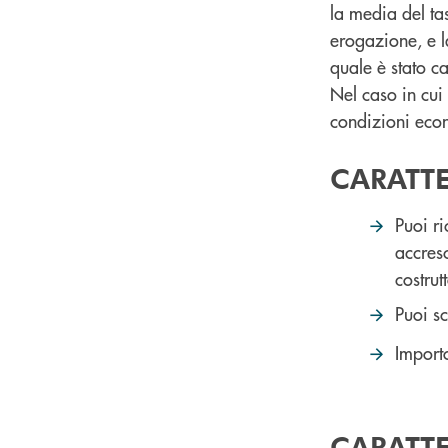
la media del ta
erogazione, e l
quale è stato c
Nel caso in cui 
condizioni econ
CARATT
Puoi r
accres
costrut
Puoi sc
Impor
CARATTE