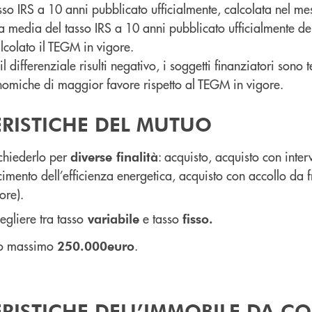
sso IRS a 10 anni pubblicato ufficialmente, calcolata nel m
a media del tasso IRS a 10 anni pubblicato ufficialmente del
alcolato il TEGM in vigore.
il differenziale risulti negativo, i soggetti finanziatori sono 
omiche di maggior favore rispetto al TEGM in vigore.
ERISTICHE DEL MUTUO
ichiederlo per
: acquisto, acquisto con interv
diverse finalità
cimento dell’efficienza energetica, acquisto con accollo da
tore).
egliere tra tasso
e tasso
variabile
fisso.
to massimo
.
250.000
euro
RISTICHE DELL’IMMOBILE DA C