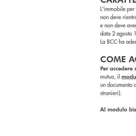
L'immobile per 
non deve rientra
e non deve avere
data 2 agosto 
La BCC ha aderi
COME A
Per accedere 
mutuo, il
modul
un documento di
stranieri).
Al modulo bis