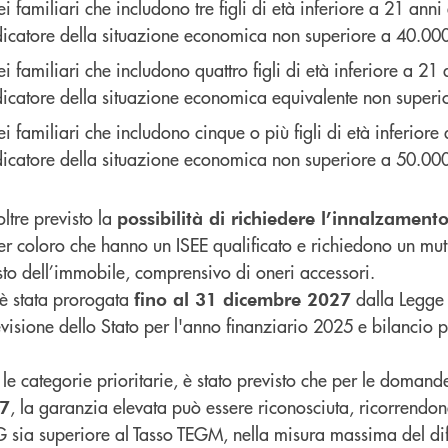
ei familiari che includono tre figli di età inferiore a 21 ann
ndicatore della situazione economica non superiore a 40.00
ei familiari che includono quattro figli di età inferiore a 21
ndicatore della situazione economica equivalente non super
ei familiari che includono cinque o più figli di età inferior
ndicatore della situazione economica non superiore a 50.00
ltre previsto la
possibilità di richiedere l’innalzament
r coloro che hanno un ISEE qualificato e richiedono un mut
to dell’immobile, comprensivo di oneri accessori.
 è stata prorogata
dalla Legge
fino al 31 dicembre 2027
visione dello Stato per l'anno finanziario 2025 e bilancio pl
te le categorie prioritarie, è stato previsto che per le domand
, la garanzia elevata può essere riconosciuta, ricorrendon
27
EG sia superiore al Tasso TEGM, nella misura massima del diff