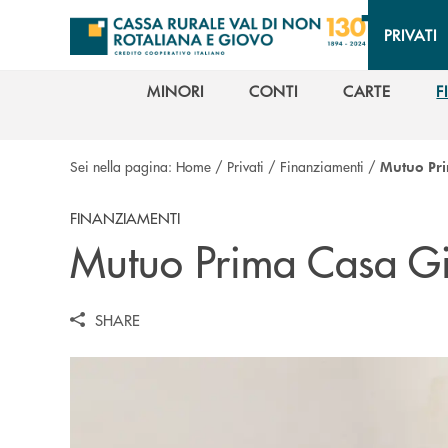
Salta al contenuto principale
PRIVATI
MINORI
CONTI
CARTE
F
MINORI
CONTI
CARTE
F
Sei nella pagina:
Home
/
Privati
/
Finanziamenti
/
Mutuo Pr
FINANZIAMENTI
Mutuo Prima Casa G
SHARE