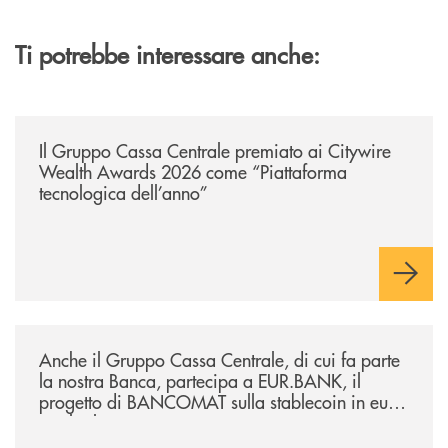
Ti potrebbe interessare anche:
/news/il-gruppo-cassa-centrale-premiato-ai-citywire-wealth-awards-20
Il Gruppo Cassa Centrale premiato ai Citywire
Wealth Awards 2026 come “Piattaforma
tecnologica dell’anno”
/news/anche-il-gruppo-cassa-centrale-partecipa-a-eurbank-il-progetto-d
Anche il Gruppo Cassa Centrale, di cui fa parte
la nostra Banca, partecipa a EUR.BANK, il
progetto di BANCOMAT sulla stablecoin in euro
e sul relativo ecosistema