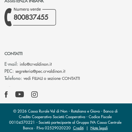
ASSISTENZA INBANK
800837455
CONTATTI
(si apre l’app di posta elettronica)
E-mail:
info@crvaldinon.it
(si apre l’app di posta elettronica
PEC:
segreteria@pec.crvaldinon.it
Telefono:
vedi FILIALI o sezione CONTATTI
© 2026 Cassa Rurale Val di Non - Rotaliana e Giovo - Banca di
Credito Cooperativo Società Cooperativa - Codice Fiscale
00104570221 - Società partecipante al Gruppo IVA Cassa Centrale
Banca · P.Iva 02529020220
Crediti
|
Note legali