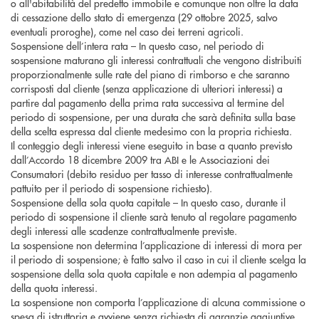
o all'abitabilità del predetto immobile e comunque non oltre la data
di cessazione dello stato di emergenza (29 ottobre 2025, salvo
eventuali proroghe), come nel caso dei terreni agricoli.
Sospensione dell’intera rata – In questo caso, nel periodo di
sospensione maturano gli interessi contrattuali che vengono distribuiti
proporzionalmente sulle rate del piano di rimborso e che saranno
corrisposti dal cliente (senza applicazione di ulteriori interessi) a
partire dal pagamento della prima rata successiva al termine del
periodo di sospensione, per una durata che sarà definita sulla base
della scelta espressa dal cliente medesimo con la propria richiesta.
Il conteggio degli interessi viene eseguito in base a quanto previsto
dall’Accordo 18 dicembre 2009 tra ABI e le Associazioni dei
Consumatori (debito residuo per tasso di interesse contrattualmente
pattuito per il periodo di sospensione richiesto).
Sospensione della sola quota capitale – In questo caso, durante il
periodo di sospensione il cliente sarà tenuto al regolare pagamento
degli interessi alle scadenze contrattualmente previste.
La sospensione non determina l’applicazione di interessi di mora per
il periodo di sospensione; è fatto salvo il caso in cui il cliente scelga la
sospensione della sola quota capitale e non adempia al pagamento
della quota interessi.
La sospensione non comporta l’applicazione di alcuna commissione o
spesa di istruttoria e avviene senza richiesta di garanzie aggiuntive.