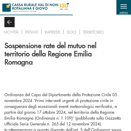
Salta al contenuto principale
MENU
NOVITÀ
PRIVATI
IMPRESE
SOCI
TERRITORIO
Sospensione rate del mutuo nel
territorio della Regione Emilia
Romagna
Ordinanza del Capo del Dipartimento della Protezione Civile 05
novembre 2024 “Primi interventi urgenti di protezione civile in
conseguenza degli eccezionali eventi meteorologici verificatisi, a
partire dal giorno 17 ottobre 2024, nel territorio della Regione
Emilia-Romagna (Ordinanza n. 1.109)” (pubblicata sulla Gazzetta
Ufficiale Serie Generale n. 265 del 12 novembre 2024).
In ottemperanza a quanto disposto dall’art. 5 dell’Ordinanza sopra