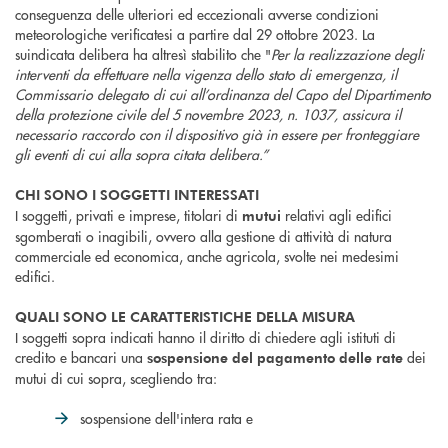
conseguenza delle ulteriori ed eccezionali avverse condizioni
meteorologiche verificatesi a partire dal 29 ottobre 2023. La
suindicata delibera ha altresì stabilito che "
Per la realizzazione degli
interventi da effettuare nella vigenza dello stato di emergenza, il
Commissario delegato di cui all’ordinanza del Capo del Dipartimento
della protezione civile del 5 novembre 2023, n. 1037, assicura il
necessario raccordo con il dispositivo già in essere per fronteggiare
gli eventi di cui alla sopra citata delibera.”
CHI SONO I SOGGETTI INTERESSATI
I soggetti, privati e imprese, titolari di
relativi agli edifici
mutui
sgomberati o inagibili, ovvero alla gestione di attività di natura
commerciale ed economica, anche agricola, svolte nei medesimi
edifici.
QUALI SONO LE CARATTERISTICHE DELLA MISURA
I soggetti sopra indicati hanno il diritto di chiedere agli istituti di
credito e bancari una
dei
sospensione del pagamento delle rate
mutui di cui sopra, scegliendo tra:
sospensione dell'intera rata e