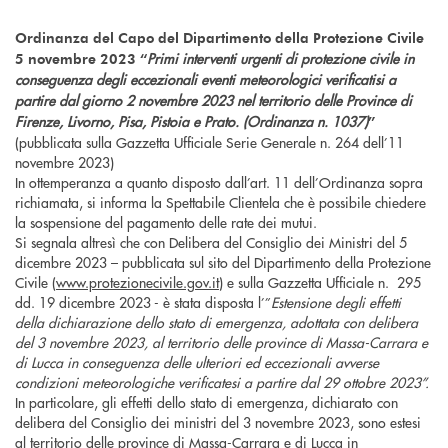
Ordinanza del Capo del Dipartimento della Protezione Civile
Primi interventi urgenti di protezione civile in
5 novembre 2023 “
conseguenza degli eccezionali eventi meteorologici verificatisi a
partire dal giorno 2 novembre 2023 nel territorio delle Province di
Firenze, Livorno, Pisa, Pistoia e Prato. (Ordinanza n. 1037)
”
(pubblicata sulla Gazzetta Ufficiale Serie Generale n. 264 dell’11
novembre 2023)
In ottemperanza a quanto disposto dall’art. 11 dell’Ordinanza sopra
richiamata, si informa la Spettabile Clientela che è possibile chiedere
la sospensione del pagamento delle rate dei mutui.
Si segnala altresì che con Delibera del Consiglio dei Ministri del 5
dicembre 2023 – pubblicata sul sito del Dipartimento della Protezione
Civile (
www.protezionecivile.gov.it
) e sulla Gazzetta Ufficiale n. 295
dd. 19 dicembre 2023 - è stata disposta l’”
Estensione degli effetti
della dichiarazione dello stato di emergenza, adottata con delibera
del 3 novembre 2023, al territorio delle province di Massa-Carrara e
di Lucca in conseguenza delle ulteriori ed eccezionali avverse
condizioni meteorologiche verificatesi a partire dal 29 ottobre 2023”.
In particolare, gli effetti dello stato di emergenza, dichiarato con
delibera del Consiglio dei ministri del 3 novembre 2023, sono estesi
al territorio delle province di Massa-Carrara e di Lucca in