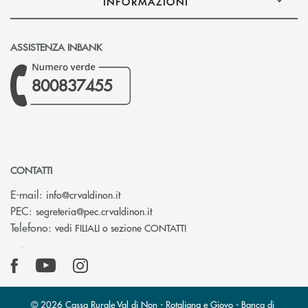
INFORMAZIONI
ASSISTENZA INBANK
800837455
CONTATTI
(si apre l’app di posta elettronica)
E-mail:
info@crvaldinon.it
(si apre l’app di posta elettronica
PEC:
segreteria@pec.crvaldinon.it
Telefono:
vedi FILIALI o sezione CONTATTI
© 2026 Cassa Rurale Val di Non - Rotaliana e Giovo - Banca di