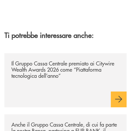
Ti potrebbe interessare anche:
/news/il-gruppo-cassa-centrale-premiato-ai-citywire-wealth-awards-20
Il Gruppo Cassa Centrale premiato ai Citywire
Wealth Awards 2026 come “Piattaforma
tecnologica dell’anno”
/news/anche-il-gruppo-cassa-centrale-partecipa-a-eurbank-il-progetto-d
Anche il Gruppo Cassa Centrale, di cui fa parte
la nostra Banca, partecipa a EUR.BANK, il