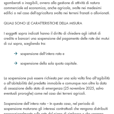
sgomberati o inagibili, ovvero alla gestione di attività di natura
commerciale ed economica, anche agricola, svolte nei medesimi
edifici o nel caso dell’agricoltura svolta nei terreni franati o alluvionati.
QUALI SONO LE CARATTERISTICHE DELLA MISURA
I soggetti sopra indicati hanno il diritto di chiedere agli istituti di
credito e bancari una sospensione del pagamento delle rate dei mutui
di cui sopra, scegliendo tra:
sospensione dell'intera rata e
sospensione della sola quota capitale.
La sospensione può essere richiesta per una sola volta fino all'agibilità
o all'abitabilità del predetto immobile e comunque non oltre la data
di cessazione dello stato di emergenza (25 novembre 2025, salvo
eventuali proroghe) come nel caso dei terreni agricoli.
Sospensione dell’intera rata – In questo caso, nel periodo di
sospensione maturano gli interessi contrattuali che vengono distribuiti
proporzionalmente sulle rate del piano di rimborso e che saranno