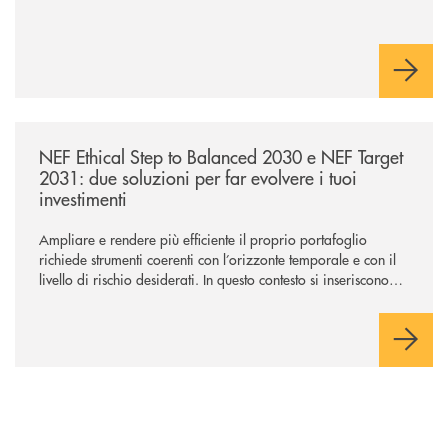
/news/nef-ethical-step-to-balanced-2030-e-nef-target-2031-due-soluzioni
NEF Ethical Step to Balanced 2030 e NEF Target
2031: due soluzioni per far evolvere i tuoi
investimenti
Ampliare e rendere più efficiente il proprio portafoglio
richiede strumenti coerenti con l’orizzonte temporale e con il
livello di rischio desiderati. In questo contesto si inseriscono
NEF Ethical Step to Balanced 2030 e NEF Target 2031, due
soluzioni tra loro complementari, pensate per accompagnare
l’investitore in un percorso strutturato e consapevole.