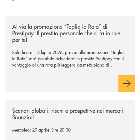
/news/al-via-la-promozione-taglia-la-rata-di-prestipay-il-prestito-perso
Al via la promozione “Taglia la Rata” di
Prestipay. Il prestito personale che si fa in due
per te!
Solo fino al 15 luglio 2026, grazie alla promozione “Taglia
la Rata” sarà possibile richiedere un prestito Prestipay con il
vantaggio di una rata più leggera da metà piano di
rimborso.
/news/scenari-globali/
Scenari globali: rischi e prospettive nei mercati
finanziari
Mercoledì 29 aprile Ore 20:00