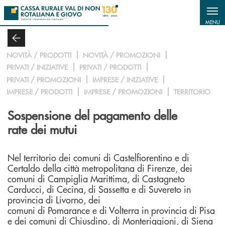
Salta al contenuto principale
MENU
NOVITÀ / PRODOTTI
NOVITÀ / PROMOZIONI
PRIVATI / INIZIATIVE
PRIVATI / PRODOTTI
PRIVATI / PROMOZIONI
IMPRESE / INIZIATIVE
IMPRESE / PRODOTTI
IMPRESE / PROMOZIONI
TERRITORIO
Sospensione del pagamento delle
rate dei mutui
Nel territorio dei comuni di Castelfiorentino e di
Certaldo della città metropolitana di Firenze, dei
comuni di Campiglia Marittima, di Castagneto
Carducci, di Cecina, di Sassetta e di Suvereto in
provincia di Livorno, dei
comuni di Pomarance e di Volterra in provincia di Pisa
e dei comuni di Chiusdino, di Monteriggioni, di Siena