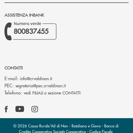
ASSISTENZA INBANK
800837455
CONTATTI
(si apre l’app di posta elettronica)
E-mail:
info@crvaldinon.it
(si apre l’app di posta elettronica
PEC:
segreteria@pec.crvaldinon.it
Telefono:
vedi FILIALI o sezione CONTATTI
© 2026 Cassa Rurale Val di Non - Rotaliana e Giovo - Banca di
Credito Cooperativo Società Cooperativa - Codice Fiscale