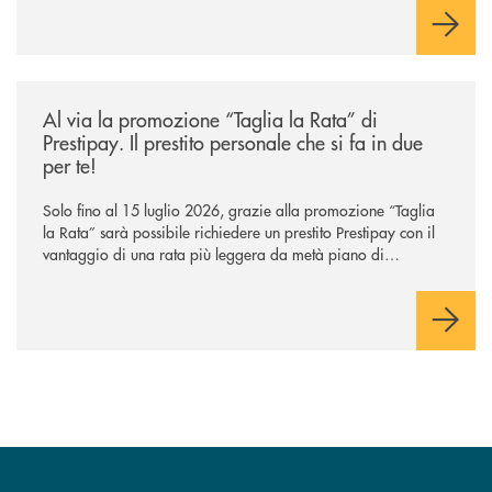
/news/al-via-la-promozione-taglia-la-rata-di-prestipay-il-prestito-perso
Al via la promozione “Taglia la Rata” di
Prestipay. Il prestito personale che si fa in due
per te!
Solo fino al 15 luglio 2026, grazie alla promozione “Taglia
la Rata” sarà possibile richiedere un prestito Prestipay con il
vantaggio di una rata più leggera da metà piano di
rimborso.