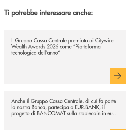
Ti potrebbe interessare anche:
/news/il-gruppo-cassa-centrale-premiato-ai-citywire-wealth-awards-20
Il Gruppo Cassa Centrale premiato ai Citywire
Wealth Awards 2026 come “Piattaforma
tecnologica dell’anno”
/news/anche-il-gruppo-cassa-centrale-partecipa-a-eurbank-il-progetto-d
Anche il Gruppo Cassa Centrale, di cui fa parte
la nostra Banca, partecipa a EUR.BANK, il
progetto di BANCOMAT sulla stablecoin in euro
e sul relativo ecosistema