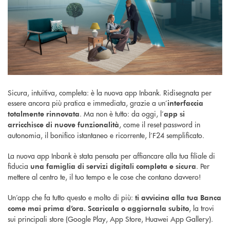
Sicura, intuitiva, completa: è la nuova app Inbank. Ridisegnata per
essere ancora più pratica e immediata, grazie a un’
interfaccia
. Ma non è tutto: da oggi, l’
totalmente rinnovata
app si
, come il reset password in
arricchisce di nuove funzionalità
autonomia, il bonifico istantaneo e ricorrente, l’F24 semplificato.
La nuova app Inbank è stata pensata per affiancare alla tua filiale di
fiducia
. Per
una famiglia di servizi digitali completa e sicura
mettere al centro te, il tuo tempo e le cose che contano davvero!
Un’app che fa tutto questo e molto di più:
ti avvicina alla tua Banca
, la trovi
come mai prima d’ora. Scaricala o aggiornala subito
sui principali store (Google Play, App Store, Huawei App Gallery).