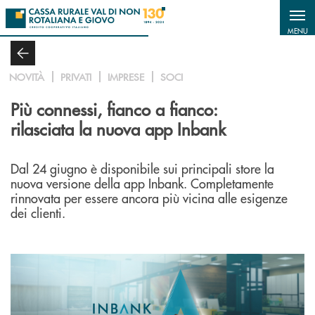
Salta al contenuto principale
MENU
NOVITÀ
PRIVATI
IMPRESE
SOCI
Più connessi, fianco a fianco:
rilasciata la nuova app Inbank
Dal 24 giugno è disponibile sui principali store la
nuova versione della app Inbank. Completamente
rinnovata per essere ancora più vicina alle esigenze
dei clienti.