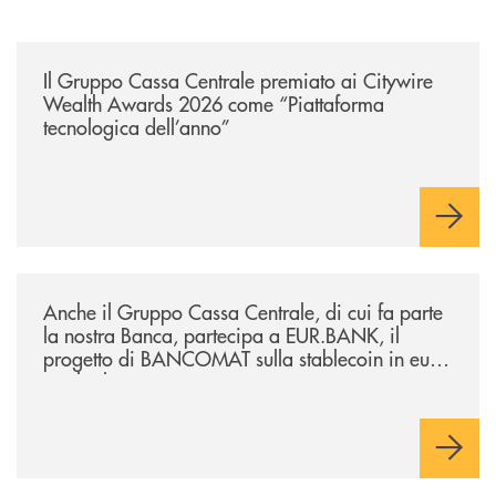
/news/il-gruppo-cassa-centrale-premiato-ai-citywire-wealth-awards-20
Il Gruppo Cassa Centrale premiato ai Citywire
Wealth Awards 2026 come “Piattaforma
tecnologica dell’anno”
/news/anche-il-gruppo-cassa-centrale-partecipa-a-eurbank-il-progetto-d
Anche il Gruppo Cassa Centrale, di cui fa parte
la nostra Banca, partecipa a EUR.BANK, il
progetto di BANCOMAT sulla stablecoin in euro
e sul relativo ecosistema