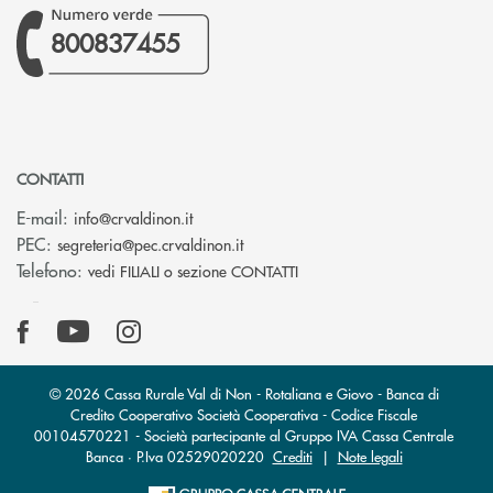
800837455
CONTATTI
(si apre l’app di posta elettronica)
E-mail:
info@crvaldinon.it
(si apre l’app di posta elettronica
PEC:
segreteria@pec.crvaldinon.it
Telefono:
vedi FILIALI o sezione CONTATTI
© 2026 Cassa Rurale Val di Non - Rotaliana e Giovo - Banca di
Credito Cooperativo Società Cooperativa - Codice Fiscale
00104570221 - Società partecipante al Gruppo IVA Cassa Centrale
Banca · P.Iva 02529020220
Crediti
|
Note legali