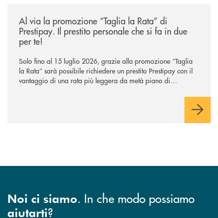
/news/al-via-la-promozione-taglia-la-rata-di-prestipay-il-prestito-perso
Al via la promozione “Taglia la Rata” di
Prestipay. Il prestito personale che si fa in due
per te!
Solo fino al 15 luglio 2026, grazie alla promozione “Taglia
la Rata” sarà possibile richiedere un prestito Prestipay con il
vantaggio di una rata più leggera da metà piano di
rimborso.
. In che modo possiamo
Noi ci siamo
?
aiutarti