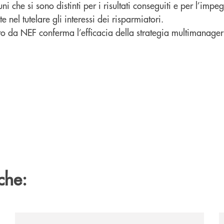
i che si sono distinti per i risultati conseguiti e per l’impe
e nel tutelare gli interessi dei risparmiatori.
to da NEF conferma l’efficacia della strategia multimanager
che:
wire-wealth-awards-2026-come-piattaforma-tecnologica-de
/news/anche-il-gruppo-cassa-centrale-partecipa-a-eurb
/