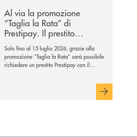
Al via la promozione
“Taglia la Rata” di
Prestipay. Il prestito
personale che si fa in due
Solo fino al 15 luglio 2026, grazie alla
per te!
promozione “Taglia la Rata” sarà possibile
richiedere un prestito Prestipay con il
vantaggio di una rata più leggera da metà
piano di rimborso.