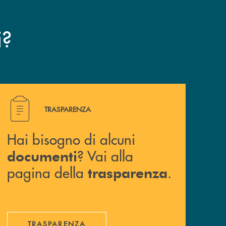
?
i
Hai bisogno di alcuni documenti ? Vai alla pagina della 
TRASPARENZA
Hai bisogno di alcuni
? Vai alla
documenti
pagina della
.
trasparenza
TRASPARENZA