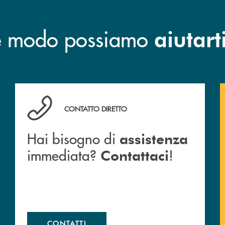
he modo possiamo
aiutart
o e mail delle nostre filiali
Hai bisogno di assistenza immediata? Contattaci !
CONTATTO DIRETTO
Hai bisogno di
assistenza
immediata?
!
Contattaci
CONTATTI