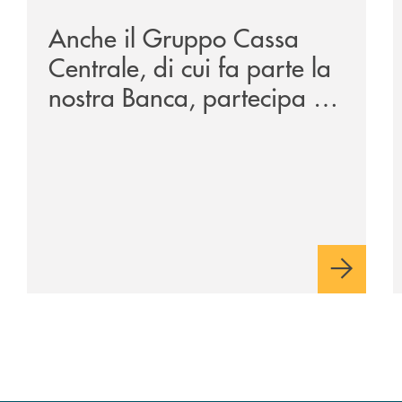
Anche il Gruppo Cassa
Centrale, di cui fa parte la
nostra Banca, partecipa a
EUR.BANK, il progetto di
BANCOMAT sulla
stablecoin in euro e sul
relativo ecosistema