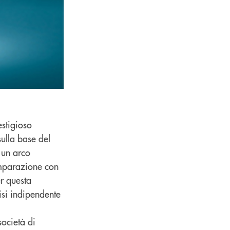
estigioso
sulla base del
 un arco
omparazione con
er questa
lisi indipendente
ocietà di