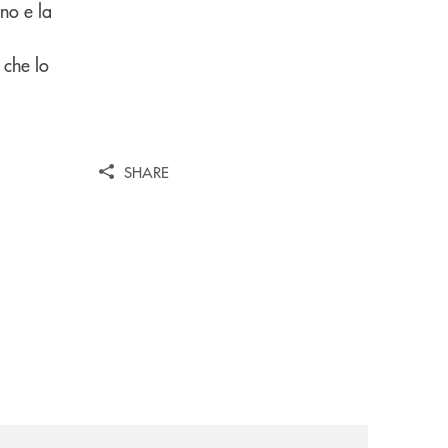
gno e la
 che lo
SHARE
ll-anno/
ank-il-progetto-di-bancomat-sulla-stablecoin-in-euro/
news/al-via-la-promozione-taglia-la-rata-di-prestipay-il-pr