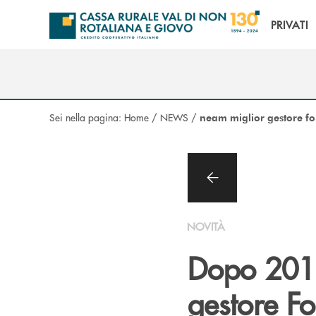
Salta al contenuto principale
PRIVATI
Sei nella pagina:
Home
/
NEWS
/
neam miglior gestore fo
NOVITÀ
Dopo 201
gestore Fo