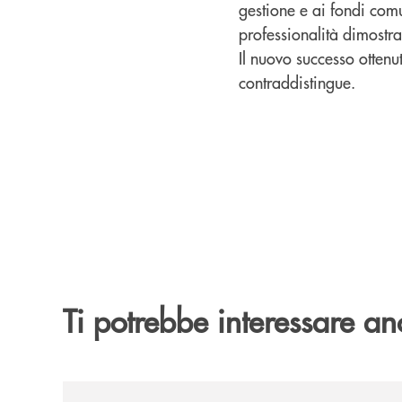
gestione e ai fondi comun
professionalità dimostrat
Il nuovo successo ottenu
contraddistingue.
Ti potrebbe interessare an
/news/il-gruppo-cassa-centrale-premiato-ai-city