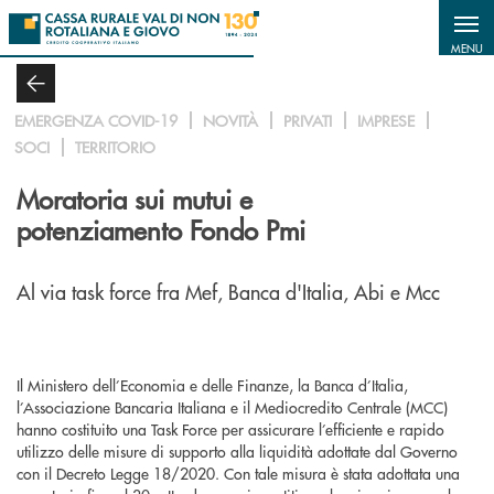
Salta al contenuto principale
MENU
EMERGENZA COVID-19
NOVITÀ
PRIVATI
IMPRESE
SOCI
TERRITORIO
Moratoria sui mutui e
potenziamento Fondo Pmi
Al via task force fra Mef, Banca d'Italia, Abi e Mcc
Il Ministero dell’Economia e delle Finanze, la Banca d’Italia,
l’Associazione Bancaria Italiana e il Mediocredito Centrale (MCC)
hanno costituito una Task Force per assicurare l’efficiente e rapido
utilizzo delle misure di supporto alla liquidità adottate dal Governo
con il Decreto Legge 18/2020. Con tale misura è stata adottata una