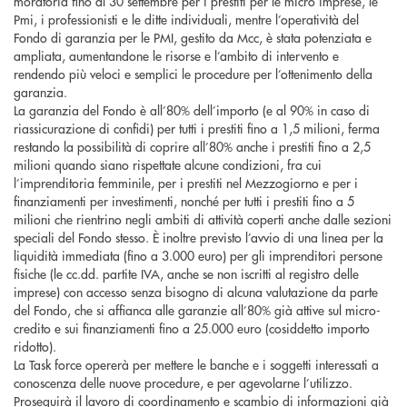
moratoria fino al 30 settembre per i prestiti per le micro imprese, le
Pmi, i professionisti e le ditte individuali, mentre l’operatività del
Fondo di garanzia per le PMI, gestito da Mcc, è stata potenziata e
ampliata, aumentandone le risorse e l’ambito di intervento e
rendendo più veloci e semplici le procedure per l’ottenimento della
garanzia.
La garanzia del Fondo è all’80% dell’importo (e al 90% in caso di
riassicurazione di confidi) per tutti i prestiti fino a 1,5 milioni, ferma
restando la possibilità di coprire all’80% anche i prestiti fino a 2,5
milioni quando siano rispettate alcune condizioni, fra cui
l’imprenditoria femminile, per i prestiti nel Mezzogiorno e per i
finanziamenti per investimenti, nonché per tutti i prestiti fino a 5
milioni che rientrino negli ambiti di attività coperti anche dalle sezioni
speciali del Fondo stesso. È inoltre previsto l’avvio di una linea per la
liquidità immediata (fino a 3.000 euro) per gli imprenditori persone
fisiche (le cc.dd. partite IVA, anche se non iscritti al registro delle
imprese) con accesso senza bisogno di alcuna valutazione da parte
del Fondo, che si affianca alle garanzie all’80% già attive sul micro-
credito e sui finanziamenti fino a 25.000 euro (cosiddetto importo
ridotto).
La Task force opererà per mettere le banche e i soggetti interessati a
conoscenza delle nuove procedure, e per agevolarne l’utilizzo.
Proseguirà il lavoro di coordinamento e scambio di informazioni già