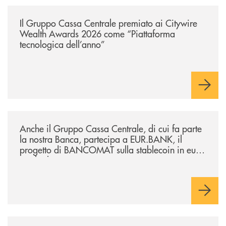
/news/il-gruppo-cassa-centrale-premiato-ai-citywire-wealth-awards-20
Il Gruppo Cassa Centrale premiato ai Citywire
Wealth Awards 2026 come “Piattaforma
tecnologica dell’anno”
/news/anche-il-gruppo-cassa-centrale-partecipa-a-eurbank-il-progetto-d
Anche il Gruppo Cassa Centrale, di cui fa parte
la nostra Banca, partecipa a EUR.BANK, il
progetto di BANCOMAT sulla stablecoin in euro
e sul relativo ecosistema
/news/il-gruppo-cassa-centrale-ha-co-finanziato-l-importante-operazione