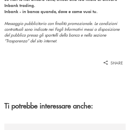
Inbank trading.
Inbank - in banca quando, dove e come vuoi tu.
Messaggio pubblicitario con finalità promozionale. Le condizioni
contrattuali sono indicate nei Fogli Informativi messi a disposizione
del pubblico presso gli sportelli della banca e nella sezione
“Trasparenza” del sito internet.
SHARE
Ti potrebbe interessare anche:
/news/il-gruppo-cassa-centrale-premiato-ai-citywire-wealth-awards-20