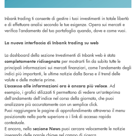
Inbank trading ti consente di gestire i tuoi investimenti in totale libertà
e di effettuare analisi secondo le tue esigenze. Opera sui mercati e
verifica l’andamento del tuo portafoglio quando, dove e come vuoi.
La nuova interfaccia di Inbank trading su web
La dashboard della sezione Investimenti di Inbank web è stata
per mostrarti fin da subito tutte le
completamente ridisegnata
principali informazioni sui mercati finanziari, come l’andamento degli
indici più importanti, le ultime notizie dalla Borsa e il trend delle
valute e delle materie prime.
. Ad
L'accesso alle informazioni ora è ancora più veloce
esempio, i grafici stilizzati ti permettono di vedere un'anteprima
dell’andamento dell’indice nel corso della giornata, che puoi
analizzare più accuratamente con un semplice click.
Puoi raggiungere le pagine di approfondimento attraverso il menu
posizionato nella parte superiore o i link di accesso rapido
contestuale.
E ancora, nella
puoi cercare velocemente le notizie
sezione News
inserendo delle parole chiave nel campo di ricerca.