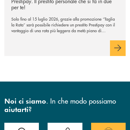
Prestipay. Il prestito personale che si fa in due
per te!
Solo fino al 15 luglio 2026, grazie alla promozione “Taglia
la Rata” sarà possibile richiedere un prestito Prestipay con il
vantaggio di una rata più leggera da metà piano di
rimborso.
. In che modo possiamo
Noi ci siamo
?
aiutarti
Accedi all' elenco completo di indirizzo, telefono e mail delle nostre filia
Hai bisogno di assistenza immediata? Contatta
Hai bisogno di alcuni