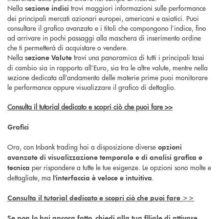
Nella
trovi maggiori informazioni sulle performance
sezione indici
dei principali mercati azionari europei, americani e asiatici. Puoi
consultare il grafico avanzato e i titoli che compongono l’indice, fino
ad arrivare in pochi passaggi alla maschera di inserimento ordine
che ti permetterà di acquistare o vendere.
Nella
trovi una panoramica di tutti i principali tassi
sezione Valute
di cambio sia in rapporto all’Euro, sia tra le altre valute, mentre nella
sezione dedicata all’andamento delle materie prime puoi monitorare
le performance oppure visualizzare il grafico di dettaglio.
Consulta il tutorial dedicato e scopri ciò che puoi fare >>
Grafici
Ora, con Inbank trading hai a disposizione diverse
opzioni
avanzate di visualizzazione temporale e di analisi grafica e
per rispondere a tutte le tue esigenze. Le opzioni sono molte e
tecnica
dettagliate, ma
.
l'interfaccia è veloce e intuitiva
Consulta il tutorial dedicato e scopri ciò che puoi fare >>
Se non lo hai ancora fatto, chiedi alla tua filiale di attivare