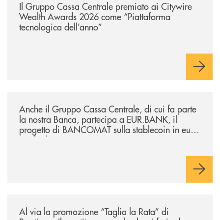
Il Gruppo Cassa Centrale premiato ai Citywire
Wealth Awards 2026 come “Piattaforma
tecnologica dell’anno”
/news/anche-il-gruppo-cassa-centrale-partecipa-a-eurbank-il-progetto-d
Anche il Gruppo Cassa Centrale, di cui fa parte
la nostra Banca, partecipa a EUR.BANK, il
progetto di BANCOMAT sulla stablecoin in euro
e sul relativo ecosistema
/news/al-via-la-promozione-taglia-la-rata-di-prestipay-il-prestito-perso
Al via la promozione “Taglia la Rata” di