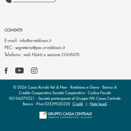
CONTATTI
(si apre l’app di posta elettronica)
E-mail:
info@crvaldinon.it
(si apre l’app di posta elettronica
PEC:
segreteria@pec.crvaldinon.it
Telefono:
vedi FILIALI o sezione CONTATTI
© 2026 Cassa Rurale Val di Non - Rotaliana e Giovo - Banca di
Credito Cooperativo Società Cooperativa - Codice Fiscale
00104570221 - Società partecipante al Gruppo IVA Cassa Centrale
Banca · P.Iva 02529020220
Crediti
|
Note legali