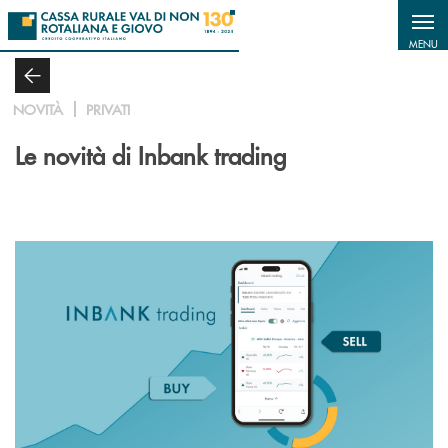
Salta al contenuto principale
MENU
NOVITÀ
PRIVATI
Le novità di Inbank trading