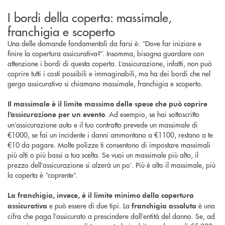
I bordi della coperta: massimale,
franchigia e scoperto
Una delle domande fondamentali da farsi è: “Dove far iniziare e
finire la copertura assicurativa?”. Insomma, bisogna guardare con
attenzione i bordi di questa coperta. L’assicurazione, infatti, non può
coprire tutti i costi possibili e immaginabili, ma ha dei bordi che nel
gergo assicurativo si chiamano massimale, franchigia e scoperto.
Il massimale è il limite massimo delle spese che può coprire
. Ad esempio, se hai sottoscritto
l’assicurazione per un evento
un’assicurazione auto e il tuo contratto prevede un massimale di
€1000, se fai un incidente i danni ammontano a €1100, restano a te
€10 da pagare. Molte polizze ti consentono di impostare massimali
più alti o più bassi a tua scelta. Se vuoi un massimale più alto, il
prezzo dell’assicurazione si alzerà un po’. Più è alto il massimale, più
la coperta è “coprente”.
La franchigia, invece, è il limite minimo della copertura
e può essere di due tipi. La
è una
assicurativa
franchigia assoluta
cifra che paga l’assicurato a prescindere dall’entità del danno. Se, ad