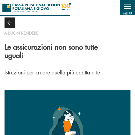
Salta al contenuto principale
MENU
A BUON RENDERE
Le assicurazioni non sono tutte
uguali
Istruzioni per creare quella più adatta a te