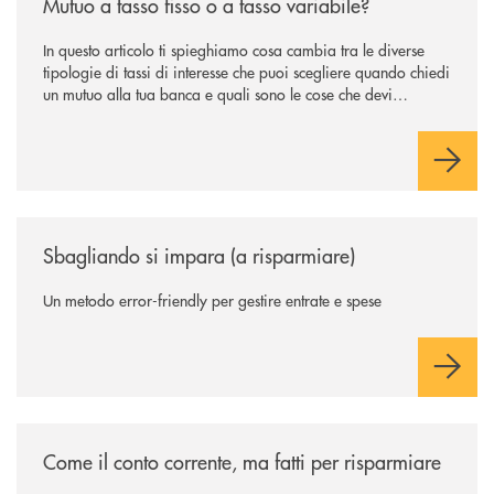
Mutuo a tasso fisso o a tasso variabile?
In questo articolo ti spieghiamo cosa cambia tra le diverse
tipologie di tassi di interesse che puoi scegliere quando chiedi
un mutuo alla tua banca e quali sono le cose che devi
considerare prima di compiere la scelta che ti separa dal
divano della nuova casa.
/news/sbagliando-si-impara-a-risparmiare/
Sbagliando si impara (a risparmiare)
Un metodo error-friendly per gestire entrate e spese
/news/come-il-conto-corrente-ma-fatti-per-risparmiare/
Come il conto corrente, ma fatti per risparmiare