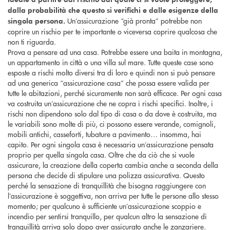
dalla probabilità che questo si verifichi e dalle esigenze della
Un’assicurazione “già pronta” potrebbe non
singola persona.
coprire un rischio per te importante o viceversa coprire qualcosa che
non ti riguarda.
Prova a pensare ad una casa. Potrebbe essere una baita in montagna,
un appartamento in città o una villa sul mare. Tutte queste case sono
esposte a rischi molto diversi tra di loro e quindi non si può pensare
ad una generica “assicurazione casa” che possa essere valida per
tutte le abitazioni, perché sicuramente non sarà efficace. Per ogni casa
va costruita un’assicurazione che ne copra i rischi specifici. Inoltre, i
rischi non dipendono solo dal tipo di casa o da dove è costruita, ma
le variabili sono molte di più, ci possono essere verande, comignoli,
mobili antichi, casseforti, tubature a pavimento… insomma, hai
capito. Per ogni singola casa è necessaria un’assicurazione pensata
proprio per quella singola casa. Oltre che da ciò che si vuole
assicurare, la creazione della coperta cambia anche a seconda della
persona che decide di stipulare una polizza assicurativa. Questo
perché la sensazione di tranquillità che bisogna raggiungere con
l’assicurazione è soggettiva, non arriva per tutte le persone allo stesso
momento; per qualcuno è sufficiente un’assicurazione scoppio e
incendio per sentirsi tranquillo, per qualcun altro la sensazione di
tranquillità arriva solo dopo aver assicurato anche le zanzariere.