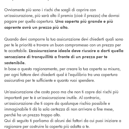
Ovviamente più sono i rischi che scegli di coprire con
un’assicurazione, più sarà alto il premio (cioè il prezzo) che dovrai
pagare per quella copertura.
Una coperta più grande e più
coprente avrà un prezzo più alto.
Quando devi comporre la tua assicurazione devi chiederti quali sono
per te le priorità e trovare un buon compromesso con un prezzo per
te accettabile.
L’assicurazione ideale deve riuscire a darti quella
sensazione di tranquillità a fronte di un prezzo per te
sostenibile.
In base a questo ragionamento, per creare la tua coperta su misura,
per ogni fattore devi chiederti qual è l’equilibrio tra una copertura
assicurativa per te sufficiente e quanto vuoi spendere.
Un’assicurazione che costa poco ma che non ti copre dai rischi più
importanti per te è un’assicurazione inutile. Al contrario,
un’assicurazione che ti copre da qualunque rischio possibile e
immaginabile ti dà la sola certezza di non arrivare a fine mese,
perché ha un prezzo troppo alto.
Qui di seguito ti parliamo di alcuni dei fattori da cui puoi iniziare a
ragionare per costruire la coperta più adatta a te.