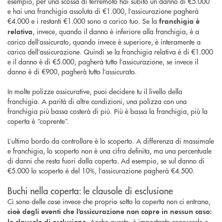
esempio, per una scossa di terremoto hai subito un danno di €5.000
e hai una franchigia assoluta di €1.000, l’assicurazione pagherà
€4.000 e i restanti €1.000 sono a carico tuo. Se la
franchigia è
, invece, quando il danno è inferiore alla franchigia, è a
relativa
carico dell’assicurato, quando invece è superiore, è interamente a
carico dell’assicurazione. Quindi se la franchigia relativa è di €1.000
e il danno è di €5.000, pagherà tutto l’assicurazione, se invece il
danno è di €900, pagherà tutto l’assicurato.
In molte polizze assicurative, puoi decidere tu il livello della
franchigia. A parità di altre condizioni, una polizza con una
franchigia più bassa costerà di più. Più è bassa la franchigia, più la
coperta è “coprente”.
L’ultimo bordo da controllare è lo scoperto. A differenza di massimale
e franchigia, lo scoperto non è una cifra definita, ma una percentuale
di danni che resta fuori dalla coperta. Ad esempio, se sul danno di
€5.000 lo scoperto è del 10%, l’assicurazione pagherà €4.500.
Buchi nella coperta: le clausole di esclusione
Ci sono delle cose invece che proprio sotto la coperta non ci entrano,
cioè degli eventi che l’assicurazione non copre in nessun caso:
Anche queste, è importante conoscerle e
le clausole di esclusione.