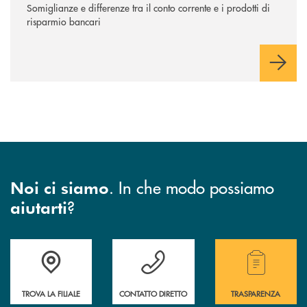
Somiglianze e differenze tra il conto corrente e i prodotti di
risparmio bancari
. In che modo possiamo
Noi ci siamo
?
aiutarti
Accedi all' elenco completo di indirizzo, telefono e mail delle nostre filia
Hai bisogno di assistenza immediata? Contatta
Hai bisogno di alcuni
TROVA LA FILIALE
CONTATTO DIRETTO
TRASPARENZA