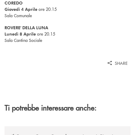
COREDO
ore 20.15
Giovedì 4 Aprile
Sala Comunale
ROVERE' DELLA LUNA
ore 20.15
Lunedì 8 Aprile
Sala Cantina Sociale
SHARE
Ti potrebbe interessare anche:
/news/il-gruppo-cassa-centrale-premiato-ai-citywire-wealth-awards-20