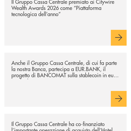
Il Gruppo Cassa Centrale premiato ai Citywire
Wealth Awards 2026 come “Piattaforma
tecnologica dell’anno”
/news/anche-il-gruppo-cassa-centrale-partecipa-a-eurbank-il-progetto-d
Anche il Gruppo Cassa Centrale, di cui fa parte
la nostra Banca, partecipa a EUR.BANK, il
progetto di BANCOMAT sulla stablecoin in euro
e sul relativo ecosistema
/news/il-gruppo-cassa-centrale-ha-co-finanziato-l-importante-operazione
Il Gruppo Cassa Centrale ha co-finanziato
l’importante operazione di acquisto dell’Hotel