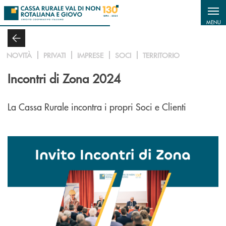
Salta al contenuto principale
MENU
NOVITÀ
PRIVATI
IMPRESE
SOCI
TERRITORIO
Incontri di Zona 2024
La Cassa Rurale incontra i propri Soci e Clienti