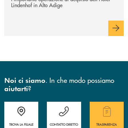
Lindenhof in Alto Adige
. In che modo possiamo
Noi ci siamo
?
aiutarti
Accedi all' elenco completo di indirizzo, telefono e mail delle nostre filia
Hai bisogno di assistenza immediata? Contatta
Hai bisogno di alcuni
TROVA LA FILIALE
CONTATTO DIRETTO
TRASPARENZA