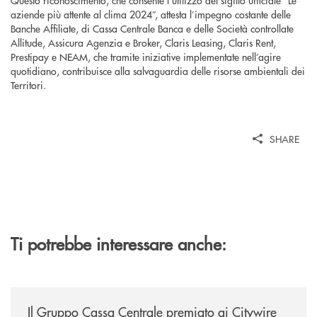
aziende più attente al clima 2024”, attesta l’impegno costante delle
Banche Affiliate, di Cassa Centrale Banca e delle Società controllate
Allitude, Assicura Agenzia e Broker, Claris Leasing, Claris Rent,
Prestipay e NEAM, che tramite iniziative implementate nell’agire
quotidiano, contribuisce alla salvaguardia delle risorse ambientali dei
Territori.
SHARE
Ti potrebbe interessare anche:
/news/il-gruppo-cassa-centrale-premiato-ai-citywire-wealth-awards-20
Il Gruppo Cassa Centrale premiato ai Citywire