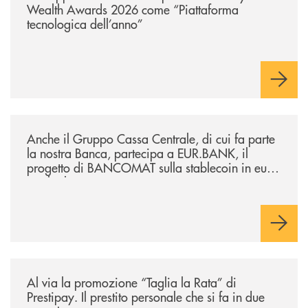
Wealth Awards 2026 come “Piattaforma
tecnologica dell’anno”
/news/anche-il-gruppo-cassa-centrale-partecipa-a-eurbank-il-progetto-d
Anche il Gruppo Cassa Centrale, di cui fa parte
la nostra Banca, partecipa a EUR.BANK, il
progetto di BANCOMAT sulla stablecoin in euro
e sul relativo ecosistema
/news/al-via-la-promozione-taglia-la-rata-di-prestipay-il-prestito-perso
Al via la promozione “Taglia la Rata” di
Prestipay. Il prestito personale che si fa in due