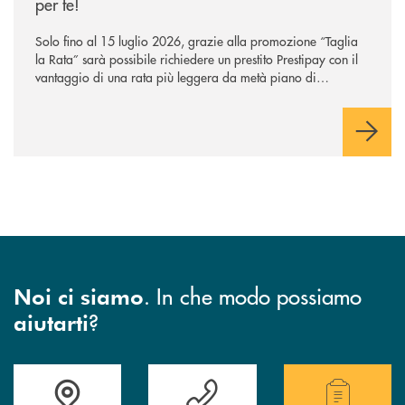
per te!
Solo fino al 15 luglio 2026, grazie alla promozione “Taglia
la Rata” sarà possibile richiedere un prestito Prestipay con il
vantaggio di una rata più leggera da metà piano di
rimborso.
. In che modo possiamo
Noi ci siamo
?
aiutarti
Accedi all' elenco completo di indirizzo, telefono e mail delle nostre filia
Hai bisogno di assistenza immediata? Contatta
Hai bisogno di alcuni