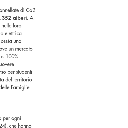
onnellate di Co2
. Ai
.352 alberi
 nelle loro
a elettrica
 ossia una
muove un mercato
“Gas 100%
uovere
rso per studenti
ta del territorio
 delle Famiglie
o per ogni
24), che hanno