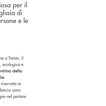
osa per il
gliaia di
ersone e le
e a Trento, il
e, ecologica e
ntina della
lie
, riservata ai
ilancio sono
pegno nel portare