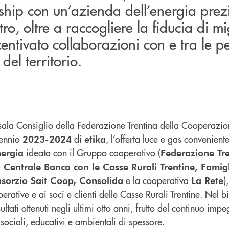
ship con un’azienda dell’energia prezi
ltro, oltre a raccogliere la fiducia di mi
centivato collaborazioni con e tra le p
del territorio.
 sala Consiglio della Federazione Trentina della Cooperazion
iennio
di
, l’offerta luce e gas convenient
2023-2024
etika
ideata con il Gruppo cooperativo (
nergia
Federazione Tre
Centrale Banca con le Casse Rurali Trentine, Famig
e la cooperativa
)
sorzio Sait Coop, Consolida
La Rete
erative e ai soci e clienti delle Casse Rurali Trentine. Nel b
risultati ottenuti negli ultimi otto anni, frutto del continuo im
i sociali, educativi e ambientali di spessore.