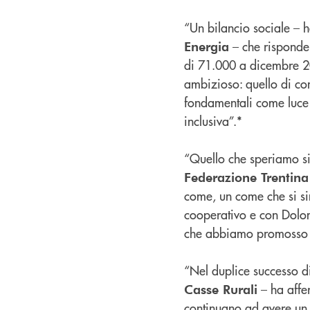
“Un bilancio sociale – 
– che risponde 
Energia
di 71.000 a dicembre 20
ambizioso: quello di con
fondamentali come luce e 
inclusiva”.*
“Quello che speriamo si
Federazione Trentina
come, un come che si sin
cooperativo e con Dolom
che abbiamo promosso sul
“Nel duplice successo d
– ha aff
Casse Rurali
continuano ad avere un 