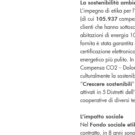
La sostenibilità ambi
L’impegno di etika per
(di cui
compens
105.937
clienti che hanno sottoscr
abitazioni di energia 10
fornita è stata garantit
certificazione elettroni
energetico più pulito. I
Compensa CO2 – Dolomit
culturalmente la sosteni
“
”
Crescere sostenibili
attivati in 5 Distretti d
cooperative di diversi ter
L’impatto sociale
Nel
Fondo sociale eti
contratto, in 8 anni sono