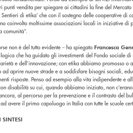
tri punti vendita per spiegare ai cittadini la fine del Mercato
 Sentieri di etika’ che con il sostegno delle cooperative di 
o coinvolto moltissime associazioni locali in iniziative di
la comunità”.
orse non è del tutto evidente – ha spiegato
Francesca Genn
 logica che ha guidato gli investimenti del Fondo sociale di 
diarietà e dell’innovazione; con etika abbiamo promosso o a
 ad aprire nuove strade e a soddisfare bisogni sociali, educa
enti risposte. Penso ad esempio alla vita indipendente e all
con disabilità su cui, quando abbiamo iniziato, non c’erano
 ancora, al percorso per la prevenzione e il contrasto del bul
ad avere il primo capoluogo in Italia con tutte le scuole certi
N SINTESI