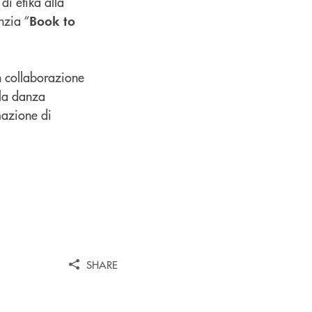
di etika alla
nzia “
Book to
n collaborazione
 la danza
mazione di
SHARE