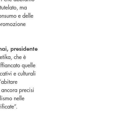
 tutelato, ma
consumo e delle
 promozione
ai, presidente
etika, che è
ffiancato quelle
tivi e culturali
’abitare
 ancora precisi
lismo nelle
ficate”.