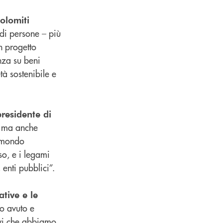
olomiti
di persone – più
n progetto
nza su beni
tà sostenibile e
residente di
, ma anche
l mondo
o, e i legami
enti pubblici”.
tive e le
o avuto e
ivi che abbiamo