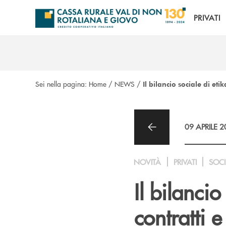
Salta al contenuto principale
PRIVATI
Sei nella pagina:
Home
/
NEWS
/
Il bilancio sociale di et
09 APRILE 
NOVITÀ
PRIVATI
SOCI
Il bilancio
contratti 