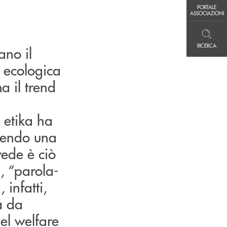
PORTALE ASSOCIAZIONI
PORTALE
ASSOCIAZIONI
RICERCA
RICERCA
ano il
, ecologica
a il trend
 etika ha
ovendo una
vede è ciò
, “parola-
 infatti,
a da
del welfare