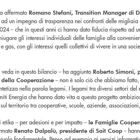
ha affermato
Romano Stefani, Transition Manager di D
ad un impegno di trasparenza nei confronti delle migliaia 
24 – che in questi anni ci hanno dato fiducia rispetto ad u
iugare gli interessi individuali delle famiglie alla convenie
gas, con gli interessi quelli collettivi di vivere in una socie
 veda in questo bilancio – ha aggiunto
Roberto Simoni, p
– non è solo ciò che abbiamo fatto
 della Cooperazione
tetizza nella parola legami. I legami tra diversi settori de
iti Energia che hanno dato vita a questo progetto ambizios
 territorio tra cooperative, scuole, aziende, associazioni, 
i etika – per adesioni e per impatto –
le Famiglie Coopera
ermato
– hann
Renato Dalpalù, presidente di Sait Coop
ruolo fondamentale. Penso ad esempio ai servizi informat