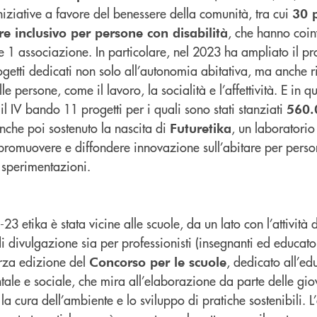
iziative a favore del benessere della comunità, tra cui
30 p
, che hanno coin
re inclusivo per persone con disabilità
e 1 associazione. In particolare, nel 2023 ha ampliato il p
etti dedicati non solo all’autonomia abitativa, ma anche ris
le persone, come il lavoro, la socialità e l’affettività. E in 
il IV bando 11 progetti per i quali sono stati stanziati
560.
anche poi sostenuto la nascita di
, un laboratori
Futuretika
promuovere e diffondere innovazione sull’abitare per perso
 sperimentazioni.
3 etika è stata vicine alle scuole, da un lato con l’attività 
di divulgazione sia per professionisti (insegnanti ed educator
erza edizione del
, dedicato all’e
Concorso per le scuole
ntale e sociale, che mira all’elaborazione da parte delle gio
a cura dell’ambiente e lo sviluppo di pratiche sostenibili. L’a