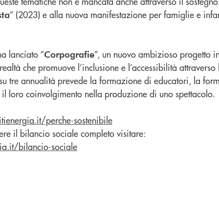
ueste tematiche non è mancata anche attraverso il sostegno 
” (2023) e alla nuova manifestazione per famiglie e infa
sta
a lanciato “
”, un nuovo ambizioso progetto i
Corpografie
ealtà che promuove l’inclusione e l’accessibilità attraverso
u tre annualità prevede la formazione di educatori, la for
 il loro coinvolgimento nella produzione di uno spettacolo.
tienergia.it/perche-sostenibile
re il bilancio sociale completo visitare:
a.it/bilancio-sociale