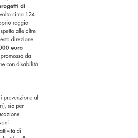
rogetti di
volto circa 124
roprio raggio
petto alle altre
questa direzione
000 euro
o promosso da
ne con disabilità
di prevenzione al
i), sia per
ducazione
vani
ttività di