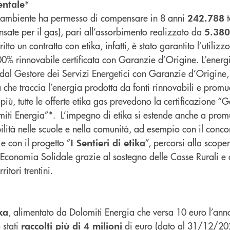
entale*
 l’ambiente ha permesso di compensare in 8 anni
t
242.788
ate per il gas), pari all’assorbimento realizzato da
5.380
itto un contratto con etika, infatti, è stato garantito l’utilizzo
0% rinnovabile certificata con Garanzie d’Origine. L’energi
a dal Gestore dei Servizi Energetici con Garanzie d’Origine,
ca che traccia l’energia prodotta da fonti rinnovabili e pro
n più, tutte le offerte etika gas prevedono la certificazione 
i Energia”*. L’impegno di etika si estende anche a prom
bilità nelle scuole e nella comunità, ad esempio con il conco
 e con il progetto “
”, percorsi alla scoper
I Sentieri di etika
ell’Economia Solidale grazie al sostegno delle Casse Rurali e
ritori trentini.
, alimentato da Dolomiti Energia che versa 10 euro l’ann
ka
 stati
di euro (dato al 31/12/20
raccolti più di 4 milioni