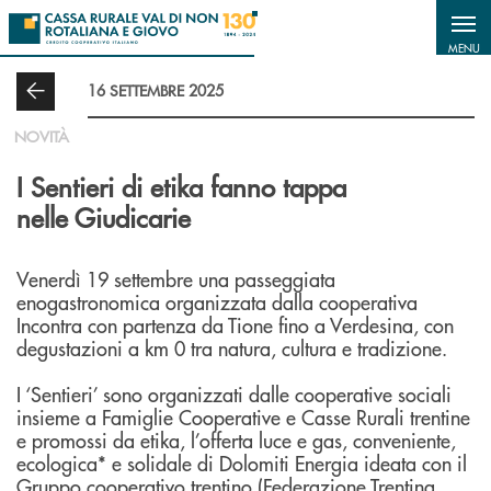
Salta al contenuto principale
MENU
16 SETTEMBRE 2025
NOVITÀ
I Sentieri di etika fanno tappa
nelle Giudicarie
Venerdì 19 settembre una passeggiata
enogastronomica organizzata dalla cooperativa
Incontra con partenza da Tione fino a Verdesina, con
degustazioni a km 0 tra natura, cultura e tradizione.
I ‘Sentieri’ sono organizzati dalle cooperative sociali
insieme a Famiglie Cooperative e Casse Rurali trentine
e promossi da etika, l’offerta luce e gas, conveniente,
ecologica* e solidale di Dolomiti Energia ideata con il
Gruppo cooperativo trentino (Federazione Trentina