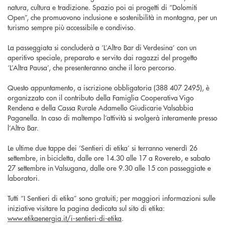
natura, cultura e tradizione. Spazio poi ai progetti di “Dolomiti
Open”, che promuovono inclusione e sostenibilità in montagna, per un
turismo sempre più accessibile e condiviso.
La passeggiata si concluderà a ‘L’Altro Bar di Verdesina’ con un
aperitivo speciale, preparato e servito dai ragazzi del progetto
‘L’Altra Pausa’, che presenteranno anche il loro percorso.
Questo appuntamento, a iscrizione obbligatoria (388 407 2495), è
organizzato con il contributo della Famiglia Cooperativa Vigo
Rendena e della Cassa Rurale Adamello Giudicarie Valsabbia
Paganella. In caso di maltempo l’attività si svolgerà interamente presso
l’Altro Bar.
Le ultime due tappe dei ‘Sentieri di etika’ si terranno venerdì 26
settembre, in bicicletta, dalle ore 14.30 alle 17 a Rovereto, e sabato
27 settembre in Valsugana, dalle ore 9.30 alle 15 con passeggiate e
laboratori.
Tutti “I Sentieri di etika” sono gratuiti; per maggiori informazioni sulle
iniziative visitare la pagina dedicata sul sito di etika:
www.etikaenergia.it/i-sentieri-di-etika
.