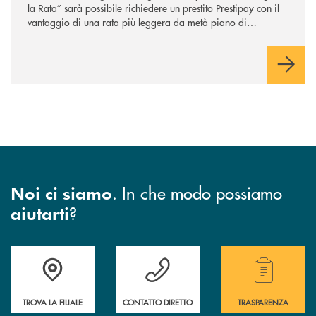
la Rata” sarà possibile richiedere un prestito Prestipay con il
vantaggio di una rata più leggera da metà piano di
rimborso.
. In che modo possiamo
Noi ci siamo
?
aiutarti
Accedi all' elenco completo di indirizzo, telefono e mail delle nostre filia
Hai bisogno di assistenza immediata? Contatta
Hai bisogno di alcuni
TROVA LA FILIALE
CONTATTO DIRETTO
TRASPARENZA