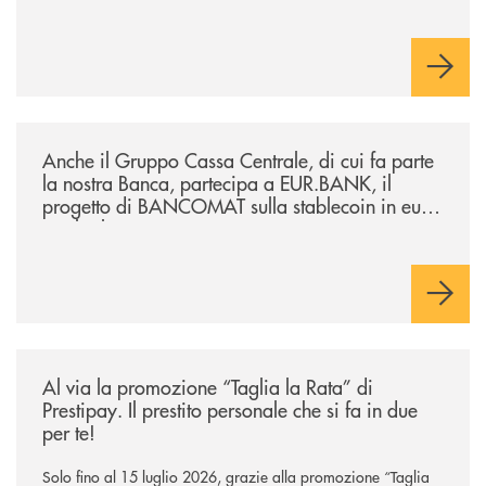
/news/anche-il-gruppo-cassa-centrale-partecipa-a-eurbank-il-progetto-d
Anche il Gruppo Cassa Centrale, di cui fa parte
la nostra Banca, partecipa a EUR.BANK, il
progetto di BANCOMAT sulla stablecoin in euro
e sul relativo ecosistema
/news/al-via-la-promozione-taglia-la-rata-di-prestipay-il-prestito-perso
Al via la promozione “Taglia la Rata” di
Prestipay. Il prestito personale che si fa in due
per te!
Solo fino al 15 luglio 2026, grazie alla promozione “Taglia