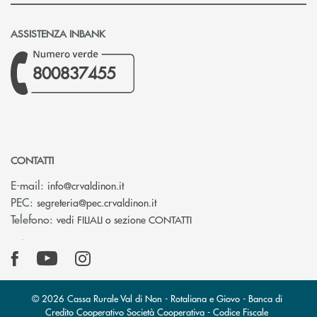
ASSISTENZA INBANK
800837455
CONTATTI
(si apre l’app di posta elettronica)
E-mail:
info@crvaldinon.it
(si apre l’app di posta elettronica
PEC:
segreteria@pec.crvaldinon.it
Telefono:
vedi FILIALI o sezione CONTATTI
© 2026 Cassa Rurale Val di Non - Rotaliana e Giovo - Banca di
Credito Cooperativo Società Cooperativa - Codice Fiscale