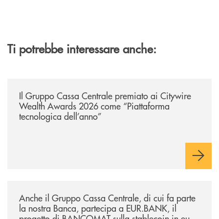
Ti potrebbe interessare anche:
/news/il-gruppo-cassa-centrale-premiato-ai-citywire-wealth-awards-20
Il Gruppo Cassa Centrale premiato ai Citywire
Wealth Awards 2026 come “Piattaforma
tecnologica dell’anno”
/news/anche-il-gruppo-cassa-centrale-partecipa-a-eurbank-il-progetto-d
Anche il Gruppo Cassa Centrale, di cui fa parte
la nostra Banca, partecipa a EUR.BANK, il
progetto di BANCOMAT sulla stablecoin in euro