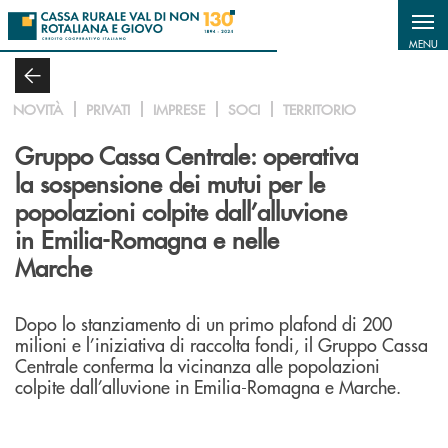
Salta al contenuto principale
MENU
NOVITÀ
PRIVATI
IMPRESE
SOCI
TERRITORIO
Gruppo Cassa Centrale: operativa
la sospensione dei mutui per le
popolazioni colpite dall’alluvione
in Emilia-Romagna e nelle
Marche
Dopo lo stanziamento di un primo plafond di 200
milioni e l’iniziativa di raccolta fondi, il Gruppo Cassa
Centrale conferma la vicinanza alle popolazioni
colpite dall’alluvione in Emilia-Romagna e Marche.