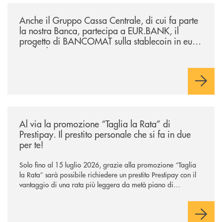
/news/anche-il-gruppo-cassa-centrale-partecipa-a-eurbank-il-progetto-d
Anche il Gruppo Cassa Centrale, di cui fa parte
la nostra Banca, partecipa a EUR.BANK, il
progetto di BANCOMAT sulla stablecoin in euro
e sul relativo ecosistema
/news/al-via-la-promozione-taglia-la-rata-di-prestipay-il-prestito-perso
Al via la promozione “Taglia la Rata” di
Prestipay. Il prestito personale che si fa in due
per te!
Solo fino al 15 luglio 2026, grazie alla promozione “Taglia
la Rata” sarà possibile richiedere un prestito Prestipay con il
vantaggio di una rata più leggera da metà piano di
rimborso.