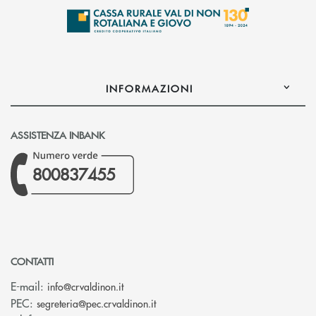
INFORMAZIONI
ASSISTENZA INBANK
800837455
CONTATTI
(si apre l’app di posta elettronica)
E-mail:
info@crvaldinon.it
(si apre l’app di posta elettronica
PEC:
segreteria@pec.crvaldinon.it