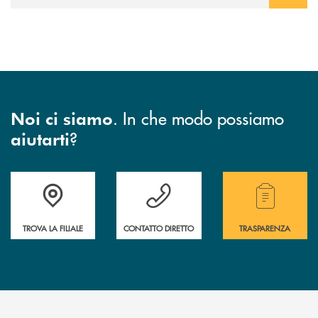
. In che modo possiamo
Noi ci siamo
?
aiutarti
Accedi all' elenco completo di indirizzo, telefono e mail delle nostre filia
Hai bisogno di assistenza immediata? Contatta
Hai bisogno di alcuni
TROVA LA FILIALE
CONTATTO DIRETTO
TRASPARENZA