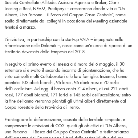
Società Controllate (Allitude, Assicura Agenzia e Broker, Claris
Leasing e Rent, NEAM, Prestipay) – cresceranno dando vita a “Un
Albero, Una Persona – il Bosco del Gruppo Cassa Centrale”, nome
scelto direttamente dai colleghi in occasione del Meeting aziendale
tenutosi a marzo.
L’iniziativa, in partnership con la start-up VAIA – impegnata nella
riforestazione delle Dolomiti –, nasce come un’azione di ripresa di un
territorio devastato dalla tempesta del 2018.
In seguito al primo evento di messa a dimora del 6 maggio, il 30
settembre si è svolto il secondo incontro di piantumazione, che ha
visto coinvolti molti Collaboratori e le loro famiglie. Insieme, hanno
piantato 102 abeti bianchi, 96 larici, 96 abeti rossi e 70 sorbi
dell’uccellatore. Ad oggi il bosco conta 714 alberi, di cui 221 abeti
rossi, 177 abeti bianchi, 171 larici e 145 sorbi dell’uccellatore; entro
la fine dell’anno verranno piantati gli ultimi alberi direttamente dal
Corpo Forestale della Provincia di Trento.
Fronteggiare la deforestazione, causata dalla terribile tempesta, e
compensare le emissioni di CO2: questi gli obiettivi di “Un Albero,
una Persona – il Bosco del Gruppo Cassa Centrale”, a testimonianza
dell’impegno del Gruppo verso i temi della sostenibilità e del suo