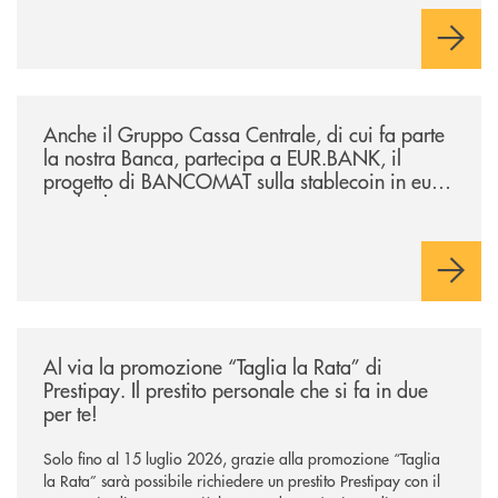
/news/anche-il-gruppo-cassa-centrale-partecipa-a-eurbank-il-progetto-d
Anche il Gruppo Cassa Centrale, di cui fa parte
la nostra Banca, partecipa a EUR.BANK, il
progetto di BANCOMAT sulla stablecoin in euro
e sul relativo ecosistema
/news/al-via-la-promozione-taglia-la-rata-di-prestipay-il-prestito-perso
Al via la promozione “Taglia la Rata” di
Prestipay. Il prestito personale che si fa in due
per te!
Solo fino al 15 luglio 2026, grazie alla promozione “Taglia
la Rata” sarà possibile richiedere un prestito Prestipay con il