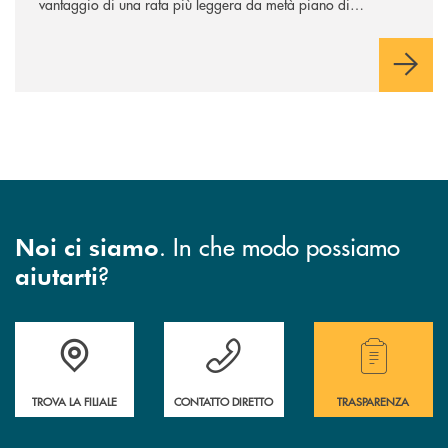
vantaggio di una rata più leggera da metà piano di
rimborso.
. In che modo possiamo
Noi ci siamo
?
aiutarti
Accedi all' elenco completo di indirizzo, telefono e mail delle nostre filia
Hai bisogno di assistenza immediata? Contatta
Hai bisogno di alcuni
TROVA LA FILIALE
CONTATTO DIRETTO
TRASPARENZA