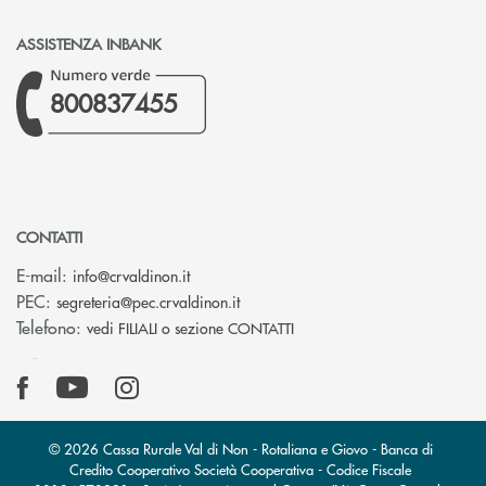
ASSISTENZA INBANK
800837455
CONTATTI
(si apre l’app di posta elettronica)
E-mail:
info@crvaldinon.it
(si apre l’app di posta elettronica
PEC:
segreteria@pec.crvaldinon.it
Telefono:
vedi FILIALI o sezione CONTATTI
© 2026 Cassa Rurale Val di Non - Rotaliana e Giovo - Banca di
Credito Cooperativo Società Cooperativa - Codice Fiscale