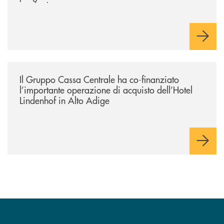
e sul relativo ecosistema
/news/il-gruppo-cassa-centrale-ha-co-finanziato-l-importante-operazione
Il Gruppo Cassa Centrale ha co-finanziato
l’importante operazione di acquisto dell’Hotel
Lindenhof in Alto Adige