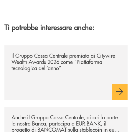
Ti potrebbe interessare anche:
/news/il-gruppo-cassa-centrale-premiato-ai-citywire-wealth-awards-20
Il Gruppo Cassa Centrale premiato ai Citywire
Wealth Awards 2026 come “Piattaforma
tecnologica dell’anno”
/news/anche-il-gruppo-cassa-centrale-partecipa-a-eurbank-il-progetto-d
Anche il Gruppo Cassa Centrale, di cui fa parte
la nostra Banca, partecipa a EUR.BANK, il
progetto di BANCOMAT sulla stablecoin in euro