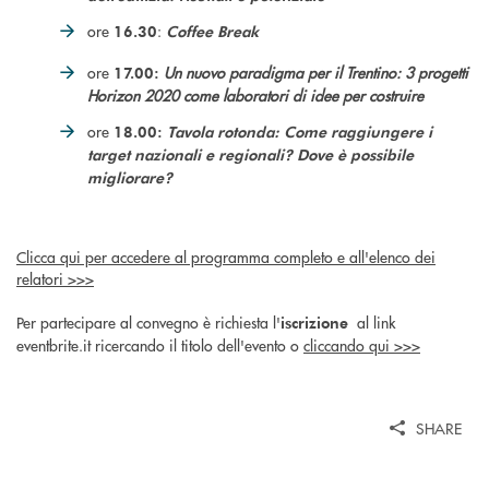
ore
:
16.30
Coffee Break
ore
Un nuovo paradigma per il Trentino: 3 progetti
17.00:
Horizon 2020 come laboratori di idee per costruire
ore
18.00:
Tavola rotonda: Come raggiungere i
target nazionali e regionali? Dove è possibile
migliorare?
Clicca qui per accedere al programma completo e all'elenco dei
relatori >>>
Per partecipare al convegno è richiesta l'
al link
iscrizione
eventbrite.it ricercando il titolo dell'evento o
cliccando qui >>>
SHARE