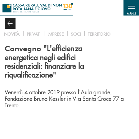
Salta al contenuto principale
MENU
NOVITÀ
PRIVATI
IMPRESE
SOCI
TERRITORIO
"L'efficienza
Convegno
energetica negli edifici
residenziali: finanziare la
riqualificazione"
Venerdì 4 ottobre 2019 presso l'Aula grande,
Fondazione Bruno Kessler in Via Santa Croce 77 a
Trento.