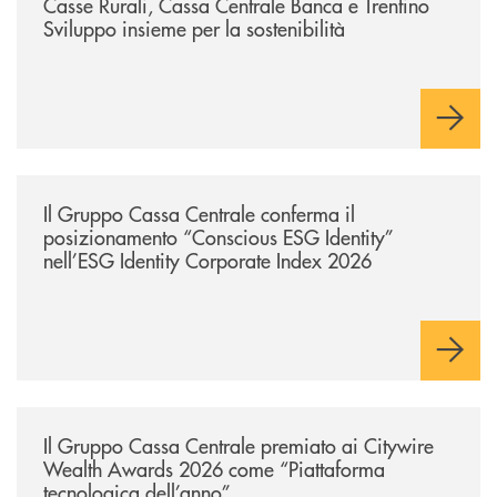
Casse Rurali, Cassa Centrale Banca e Trentino
Sviluppo insieme per la sostenibilità
/news/il-gruppo-cassa-centrale-conferma-il-posizionamento-conscious-es
Il Gruppo Cassa Centrale conferma il
posizionamento “Conscious ESG Identity”
nell’ESG Identity Corporate Index 2026
/news/il-gruppo-cassa-centrale-premiato-ai-citywire-wealth-awards-20
Il Gruppo Cassa Centrale premiato ai Citywire
Wealth Awards 2026 come “Piattaforma
tecnologica dell’anno”