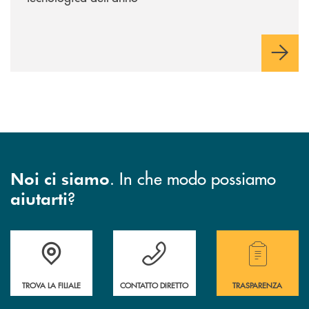
. In che modo possiamo
Noi ci siamo
?
aiutarti
Accedi all' elenco completo di indirizzo, telefono e mail delle nostre filia
Hai bisogno di assistenza immediata? Contatta
Hai bisogno di alcuni
TROVA LA FILIALE
CONTATTO DIRETTO
TRASPARENZA