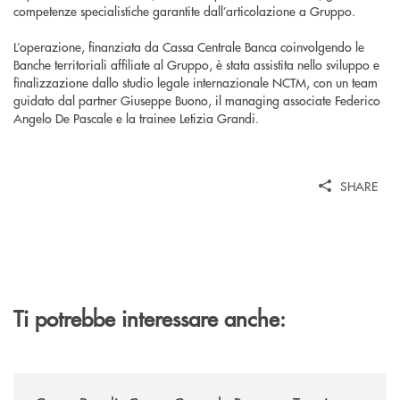
competenze specialistiche garantite dall’articolazione a Gruppo.
L’operazione, finanziata da Cassa Centrale Banca coinvolgendo le
Banche territoriali affiliate al Gruppo, è stata assistita nello sviluppo e
finalizzazione dallo studio legale internazionale NCTM, con un team
guidato dal partner Giuseppe Buono, il managing associate Federico
Angelo De Pascale e la trainee Letizia Grandi.
SHARE
Ti potrebbe interessare anche:
/news/casse-rurali-cassa-centrale-banca-e-trentino-sviluppo-insieme-per-