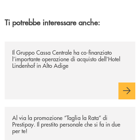
Ti potrebbe interessare anche:
/news/il-gruppo-cassa-centrale-ha-co-finanziato-l-importante-operazione
Il Gruppo Cassa Centrale ha co-finanziato
l’importante operazione di acquisto dell’Hotel
Lindenhof in Alto Adige
/news/al-via-la-promozione-taglia-la-rata-di-prestipay-il-prestito-perso
Al via la promozione “Taglia la Rata” di
Prestipay. Il prestito personale che si fa in due
per te!