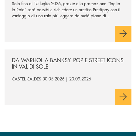
Solo fino al 15 luglio 2026, grazie alla promozione “Taglia
la Rata” sarà possibile richiedere un prestito Prestipay con il
vantaggio di una rata più leggera da metà piano di
rimborso.
/news/da-warhol-a-banksy-pop-e-street-icons-in-val-di-sole/
DA WARHOL A BANKSY. POP E STREET ICONS
IN VAL DI SOLE
CASTEL CALDES 30.05.2026 | 20.09.2026