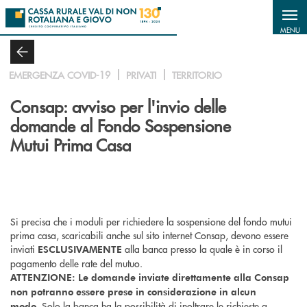
Salta al contenuto principale
MENU
EMERGENZA COVID-19
PRIVATI
TERRITORIO
Consap: avviso per l'invio delle
domande al Fondo Sospensione
Mutui Prima Casa
Si precisa che i moduli per richiedere la sospensione del fondo mutui
prima casa, scaricabili anche sul sito internet Consap, devono essere
inviati
alla banca presso la quale è in corso il
ESCLUSIVAMENTE
pagamento delle rate del mutuo.
ATTENZIONE:
Le domande inviate direttamente alla Consap
non potranno essere prese in considerazione in alcun
Solo la banca ha la possibilità di inoltrare le richieste a
modo.