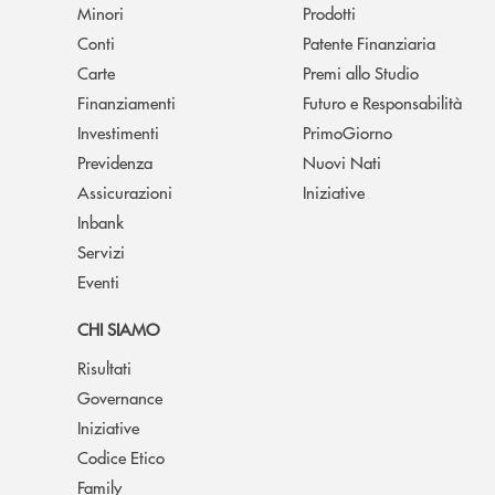
Minori
Prodotti
Conti
Patente Finanziaria
Carte
Premi allo Studio
Finanziamenti
Futuro e Responsabilità
Investimenti
PrimoGiorno
Previdenza
Nuovi Nati
Assicurazioni
Iniziative
Inbank
Servizi
Eventi
CHI SIAMO
Risultati
Governance
Iniziative
Codice Etico
Family