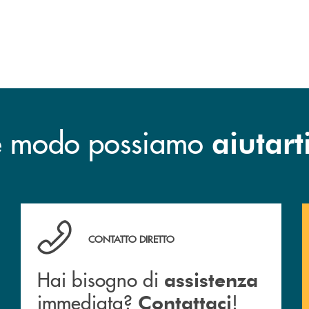
he modo possiamo
aiutart
o e mail delle nostre filiali
Hai bisogno di assistenza immediata? Contattaci !
CONTATTO DIRETTO
Hai bisogno di
assistenza
immediata?
!
Contattaci