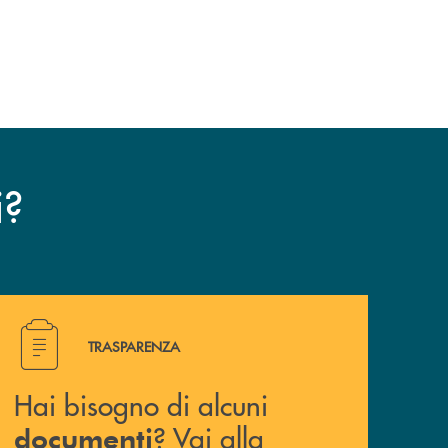
?
i
Hai bisogno di alcuni documenti ? Vai alla pagina della 
TRASPARENZA
Hai bisogno di alcuni
? Vai alla
documenti