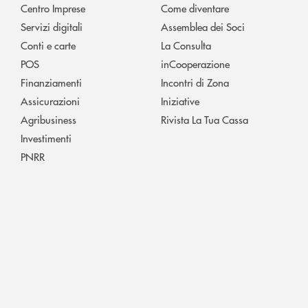
Centro Imprese
Come diventare
Servizi digitali
Assemblea dei Soci
Conti e carte
La Consulta
POS
inCooperazione
Finanziamenti
Incontri di Zona
Assicurazioni
Iniziative
Agribusiness
Rivista La Tua Cassa
Investimenti
PNRR