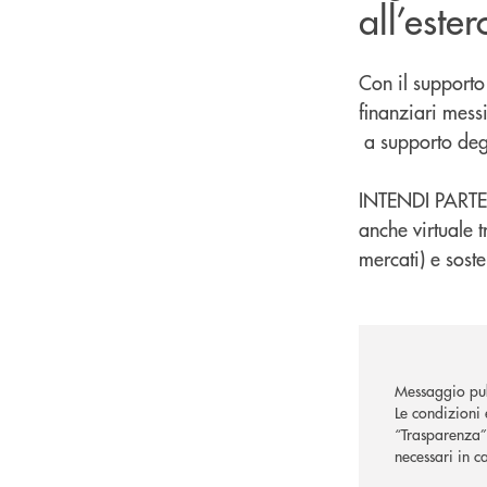
all’este
Con il supporto
finanziari mess
a supporto degli
INTENDI PARTEC
anche virtuale t
mercati) e sost
Messaggio pub
Le condizioni 
“Trasparenza” 
necessari in c