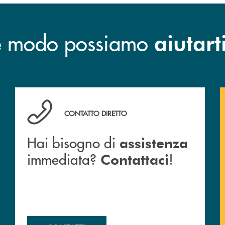
he modo possiamo
aiutart
o e mail delle nostre filiali
Hai bisogno di assistenza immediata? Contattaci !
CONTATTO DIRETTO
Hai bisogno di
assistenza
immediata?
!
Contattaci