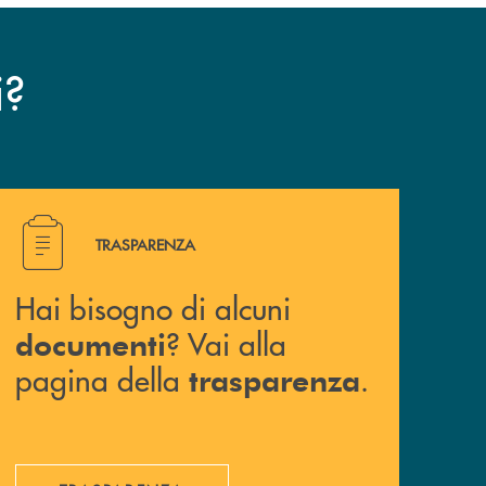
?
i
Hai bisogno di alcuni documenti ? Vai alla pagina della 
TRASPARENZA
Hai bisogno di alcuni
? Vai alla
documenti
pagina della
.
trasparenza