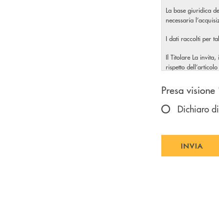
La base giuridica de
necessaria l’acquis
I dati raccolti per t
Il Titolare La invita
rispetto dell’artic
Scegliere u
Presa visione 
Dichiaro di
INVIA
INVIA