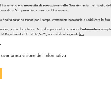
l trattamento è la
, nel rispetto de
necessità di esecuzione della Sua richiesta
izione di un Suo preventivo consenso al trattamento.
ale finalità saranno trattati per il tempo strettamente necessario a soddisfare la Sua
, inoltre, prima di conferire i Suoi dati personali, a visionare l’
informativa compl
olo 13 Regolamento (UE) 2016/679, accessibile al seguente
link
n'opzione
*
 aver preso visione dell'informativa
 FORM