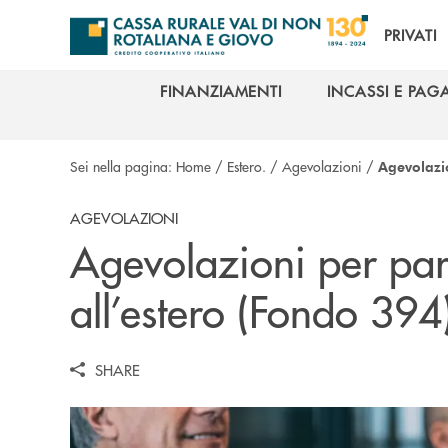
Salta al contenuto principale
PRIVATI
FINANZIAMENTI
INCASSI E PAG
FINANZIAMENTI
INCASSI E PAG
Sei nella pagina:
Home
/
Estero.
/
Agevolazioni
/
Agevolazio
AGEVOLAZIONI
Agevolazioni per part
all’estero (Fondo 394
SHARE