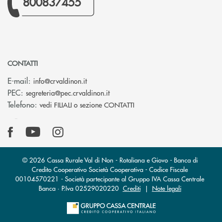
800837455
CONTATTI
(si apre l’app di posta elettronica)
E-mail:
info@crvaldinon.it
(si apre l’app di posta elettronica
PEC:
segreteria@pec.crvaldinon.it
Telefono:
vedi FILIALI o sezione CONTATTI
© 2026 Cassa Rurale Val di Non - Rotaliana e Giovo - Banca di
Credito Cooperativo Società Cooperativa - Codice Fiscale
00104570221 - Società partecipante al Gruppo IVA Cassa Centrale
Banca · P.Iva 02529020220
Crediti
|
Note legali