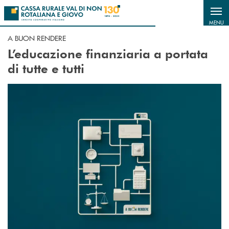
Salta al contenuto principale
MENU
A BUON RENDERE
L’educazione finanziaria a portata
di tutte e tutti