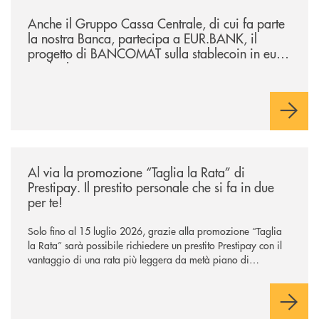
/news/anche-il-gruppo-cassa-centrale-partecipa-a-eurbank-il-progetto-d
Anche il Gruppo Cassa Centrale, di cui fa parte
la nostra Banca, partecipa a EUR.BANK, il
progetto di BANCOMAT sulla stablecoin in euro
e sul relativo ecosistema
/news/al-via-la-promozione-taglia-la-rata-di-prestipay-il-prestito-perso
Al via la promozione “Taglia la Rata” di
Prestipay. Il prestito personale che si fa in due
per te!
Solo fino al 15 luglio 2026, grazie alla promozione “Taglia
la Rata” sarà possibile richiedere un prestito Prestipay con il
vantaggio di una rata più leggera da metà piano di
rimborso.