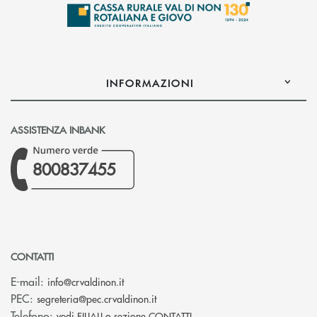
INFORMAZIONI
ASSISTENZA INBANK
800837455
CONTATTI
(si apre l’app di posta elettronica)
E-mail:
info@crvaldinon.it
(si apre l’app di posta elettronica
PEC:
segreteria@pec.crvaldinon.it
Telefono:
vedi FILIALI o sezione CONTATTI