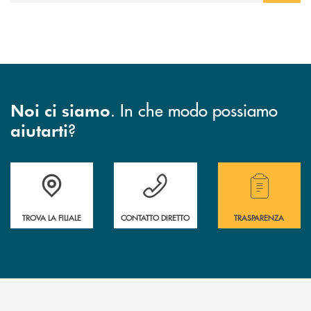
. In che modo possiamo
Noi ci siamo
?
aiutarti
Accedi all' elenco completo di indirizzo, telefono e mail delle nostre filia
Hai bisogno di assistenza immediata? Contatta
Hai bisogno di alcuni
TROVA LA FILIALE
CONTATTO DIRETTO
TRASPARENZA