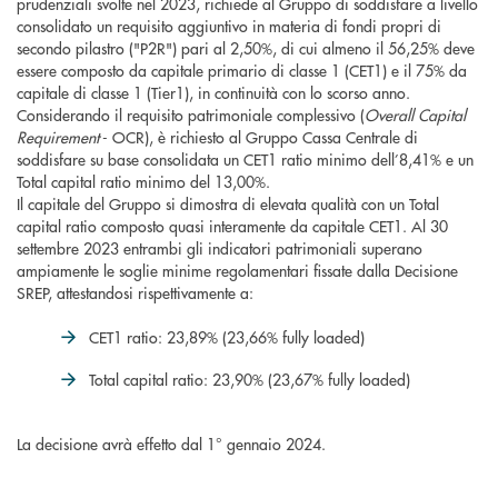
prudenziali svolte nel 2023, richiede al Gruppo di soddisfare a livello
consolidato un requisito aggiuntivo in materia di fondi propri di
secondo pilastro ("P2R") pari al 2,50%, di cui almeno il 56,25% deve
essere composto da capitale primario di classe 1 (CET1) e il 75% da
capitale di classe 1 (Tier1), in continuità con lo scorso anno.
Considerando il requisito patrimoniale complessivo (
Overall Capital
Requirement
- OCR), è richiesto al Gruppo Cassa Centrale di
soddisfare su base consolidata un CET1 ratio minimo dell’8,41% e un
Total capital ratio minimo del 13,00%.
Il capitale del Gruppo si dimostra di elevata qualità con un Total
capital ratio composto quasi interamente da capitale CET1. Al 30
settembre 2023 entrambi gli indicatori patrimoniali superano
ampiamente le soglie minime regolamentari fissate dalla Decisione
SREP, attestandosi rispettivamente a:
CET1 ratio: 23,89% (23,66% fully loaded)
Total capital ratio: 23,90% (23,67% fully loaded)
La decisione avrà effetto dal 1° gennaio 2024.